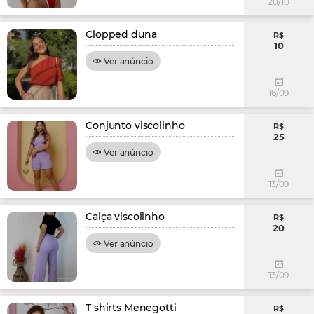
20/10
Clopped duna
R$
10
Ver anúncio
16/09
Conjunto viscolinho
R$
25
Ver anúncio
13/09
Calça viscolinho
R$
20
Ver anúncio
13/09
T shirts Menegotti
R$