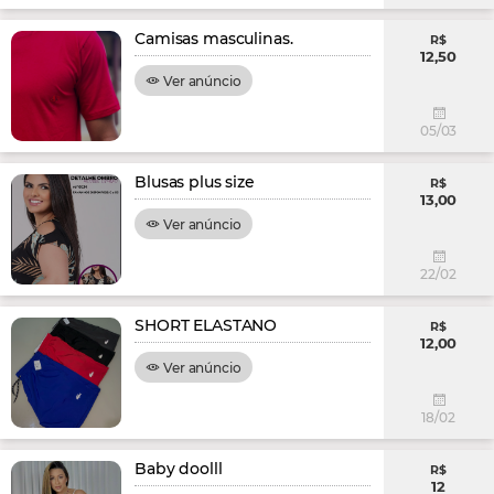
Camisas masculinas.
R$
12,50
Ver anúncio
05/03
Blusas plus size
R$
13,00
Ver anúncio
22/02
SHORT ELASTANO
R$
12,00
Ver anúncio
18/02
Baby doolll
R$
12