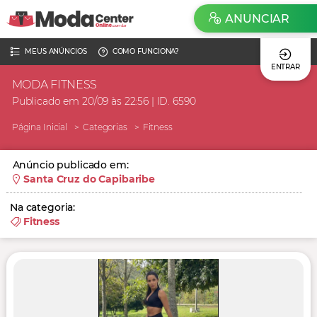
ANUNCIAR
MEUS ANÚNCIOS
COMO FUNCIONA?
ENTRAR
MODA FITNESS
Publicado em 20/09 às 22:56 | ID. 6590
Página Inicial
Categorias
Fitness
Anúncio publicado em:
Santa Cruz do Capibaribe
Na categoria:
Fitness