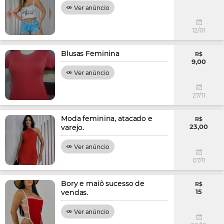
Ver anúncio
12/01
Blusas Feminina
R$
9,00
Ver anúncio
27/11
Moda feminina, atacado e
R$
23,00
varejo.
Ver anúncio
07/11
Bory e maiô sucesso de
R$
15
vendas.
Ver anúncio