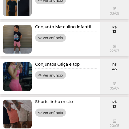
Ver anúncio
03/09
Conjunto Masculino Infantil
R$
13
Ver anúncio
22/07
Conjuntos Calça e top
R$
45
Ver anúncio
05/07
Shorts linho misto
R$
13
Ver anúncio
20/05