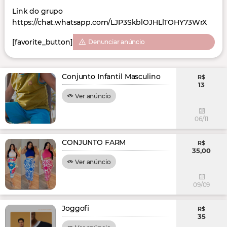
Link do grupo
https://chat.whatsapp.com/LJP3SkblOJHLlTOHY73WrX
[favorite_button]
Denunciar anúncio
Conjunto Infantil Masculino
R$
13
Ver anúncio
06/11
CONJUNTO FARM
R$
35,00
Ver anúncio
09/09
Joggofi
R$
35