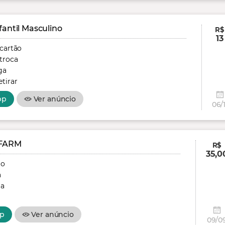
fantil Masculino
R$
13
 cartão
troca
ga
tirar
pp
Ver anúncio
06/1
FARM
R$
35,0
ão
a
ga
p
Ver anúncio
09/0