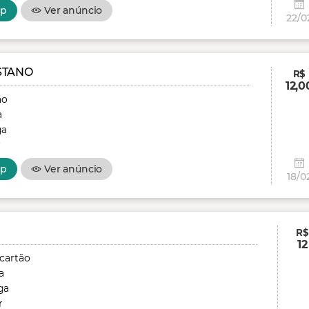
pp
Ver anúncio
22/0
STANO
R$
12,0
ão
a
ga
r
pp
Ver anúncio
18/0
R$
12
 cartão
a
ga
r