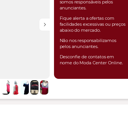
somos responsáveis pelos
anunciantes.
Fique alerta a ofertas com
facilidades excessivas ou preços
abaixo do mercado.
Não nos responsabilizamos
pelos anunciantes.
Desconfie de contatos em
nome do Moda Center Online.