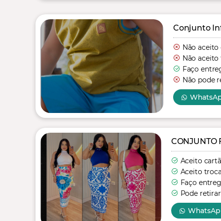
Conjunto In
Não aceito
Não aceito 
Faço entre
Não pode re
WhatsA
CONJUNTO 
Aceito cart
Aceito troc
Faço entre
Pode retirar
WhatsAp