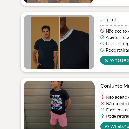
Joggofi
Não aceito 
Aceito troc
Faço entre
Pode retira
WhatsA
Conjunto Mas
Não aceito 
Não aceito 
Faço entre
Pode retira
WhatsA