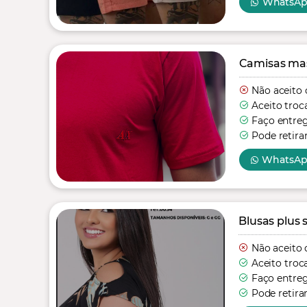
WhatsA
Camisas mas
Não aceito 
Aceito troc
Faço entre
Pode retira
WhatsA
Blusas plus s
Não aceito 
Aceito troc
Faço entre
Pode retira