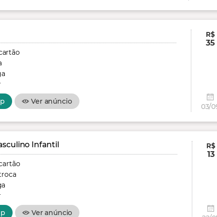
R$
35
cartão
a
ga
r
pp
Ver anúncio
03/0
culino Infantil
R$
13
cartão
troca
ga
r
pp
Ver anúncio