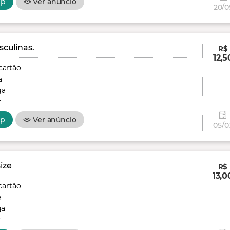
pp
Ver anúncio
20/0
culinas.
R$
12,5
cartão
a
ga
r
pp
Ver anúncio
05/0
ize
R$
13,0
cartão
a
ga
r