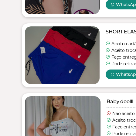
WhatsA
SHORT ELA
Aceito cart
Aceito troc
Faço entre
Pode retira
WhatsA
Baby doolll
Não aceito
Aceito troc
Faço entre
Pode retira