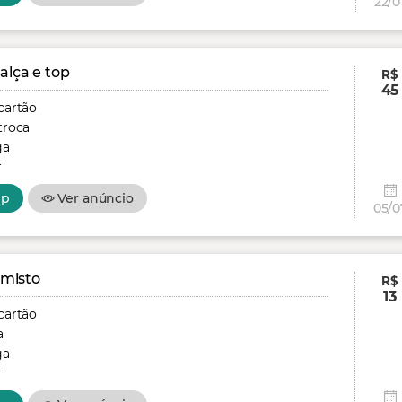
22/0
alça e top
R$
45
cartão
troca
ga
r
pp
Ver anúncio
05/0
 misto
R$
13
cartão
a
ga
r