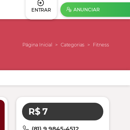
ANUNCIAR
ENTRAR
Página Inicial
Categorias
Fitness
R$ 7
(81) 9 9845-4512