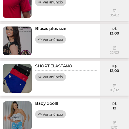
Ver anúncio
05/03
Blusas plus size
R$
13,00
Ver anúncio
22/02
SHORT ELASTANO
R$
12,00
Ver anúncio
18/02
Baby doolll
R$
12
Ver anúncio
12/01