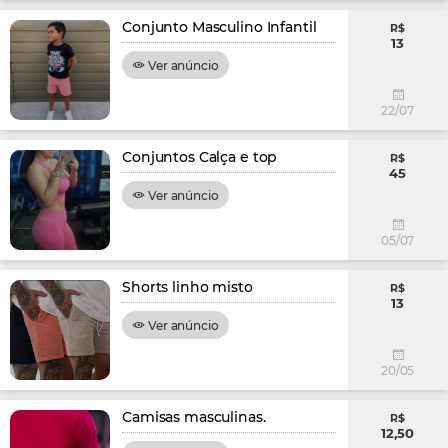
Conjunto Masculino Infantil
R$
13
Ver anúncio
22/07
Conjuntos Calça e top
R$
45
Ver anúncio
05/07
Shorts linho misto
R$
13
Ver anúncio
20/05
Camisas masculinas.
R$
12,50