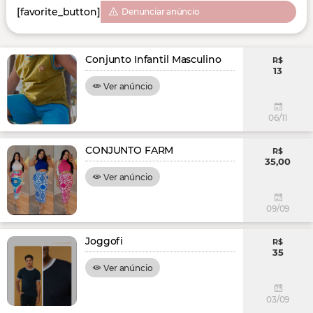
[favorite_button]
Denunciar anúncio
Conjunto Infantil Masculino
R$
13
Ver anúncio
06/11
CONJUNTO FARM
R$
35,00
Ver anúncio
09/09
Joggofi
R$
35
Ver anúncio
03/09