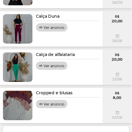
08/09
Calça Duna
R$
20,00
Ver anúncio
28/08
Calça de alfaiataria
R$
20,00
Ver anúncio
23/08
Cropped e blusas
R$
8,00
Ver anúncio
03/08