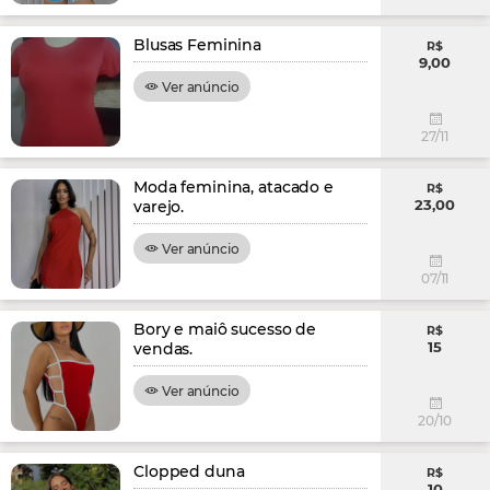
Blusas Feminina
R$
9,00
Ver anúncio
27/11
Moda feminina, atacado e
R$
23,00
varejo.
Ver anúncio
07/11
Bory e maiô sucesso de
R$
15
vendas.
Ver anúncio
20/10
Clopped duna
R$
10