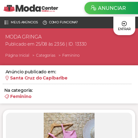
ANUNCIAR
MEUS ANÚNCIOS
COMO FUNCIONA?
ENTRAR
MODA GRINGA
Publicado em 25/08 às 23:56 | ID. 13330
Página Inicial
Categorias
Feminino
Anúncio publicado em:
Santa Cruz do Capibaribe
Na categoria:
Feminino