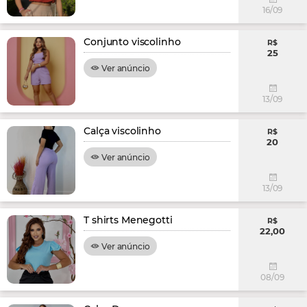
16/09
Conjunto viscolinho
R$
25
Ver anúncio
13/09
Calça viscolinho
R$
20
Ver anúncio
13/09
T shirts Menegotti
R$
22,00
Ver anúncio
08/09