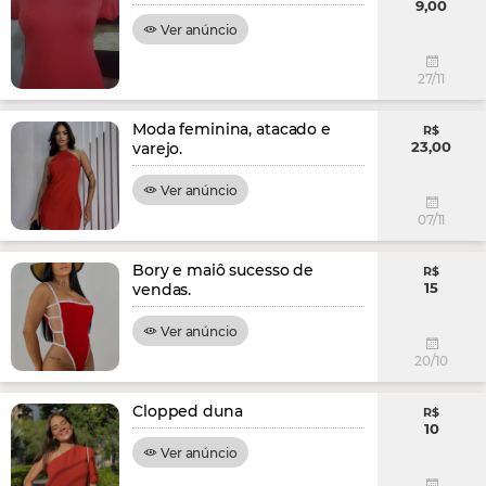
9,00
Ver anúncio
27/11
Moda feminina, atacado e
R$
23,00
varejo.
Ver anúncio
07/11
Bory e maiô sucesso de
R$
15
vendas.
Ver anúncio
20/10
Clopped duna
R$
10
Ver anúncio