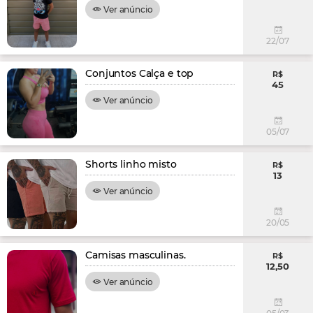
Ver anúncio
22/07
Conjuntos Calça e top
R$
45
Ver anúncio
05/07
Shorts linho misto
R$
13
Ver anúncio
20/05
Camisas masculinas.
R$
12,50
Ver anúncio