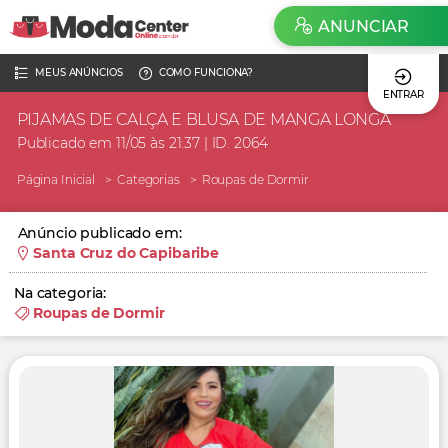
ANUNCIAR
MEUS ANÚNCIOS
COMO FUNCIONA?
ENTRAR
PIJAMAS DE CALÇA E BLUSA DE MANGA LONGA
Publicado em 11/05 às 21:37 | ID. 2064
Página Inicial
Categorias
Roupas de Dormir
Anúncio publicado em:
Santa Cruz do Capibaribe
Na categoria:
Roupas de Dormir