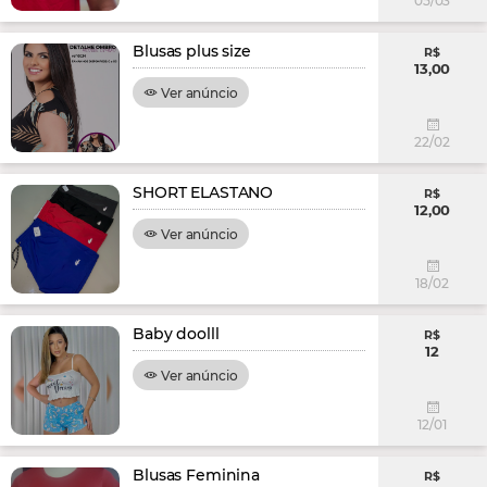
05/03
Blusas plus size
R$
13,00
Ver anúncio
22/02
SHORT ELASTANO
R$
12,00
Ver anúncio
18/02
Baby doolll
R$
12
Ver anúncio
12/01
Blusas Feminina
R$