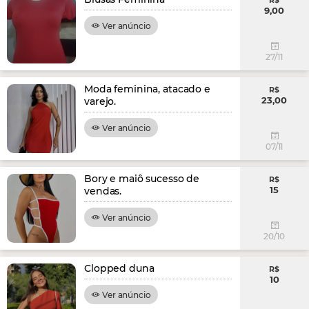
R$
9,00
Ver anúncio
27/11
Moda feminina, atacado e
R$
23,00
varejo.
Ver anúncio
07/11
Bory e maiô sucesso de
R$
15
vendas.
Ver anúncio
20/10
Clopped duna
R$
10
Ver anúncio