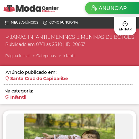
ANUNCIAR
MEUS ANÚNCIOS
COMO FUNCIONA?
ENTRAR
PIJAMAS INFANTIL MENINOS E MENINAS DE BOTÕES
Publicado em 07/11 às 23:10 | ID. 20667
Página Inicial
Categorias
Infantil
Anúncio publicado em:
Santa Cruz do Capibaribe
Na categoria:
Infantil