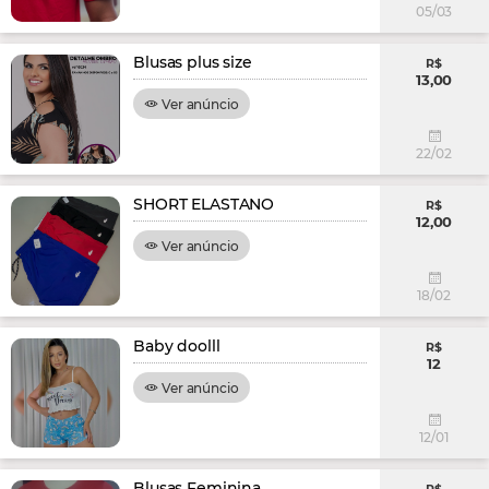
05/03
Blusas plus size
R$
13,00
Ver anúncio
22/02
SHORT ELASTANO
R$
12,00
Ver anúncio
18/02
Baby doolll
R$
12
Ver anúncio
12/01
Blusas Feminina