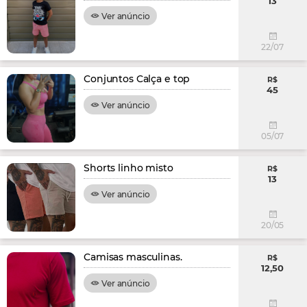
13
Ver anúncio
22/07
Conjuntos Calça e top
R$
45
Ver anúncio
05/07
Shorts linho misto
R$
13
Ver anúncio
20/05
Camisas masculinas.
R$
12,50
Ver anúncio