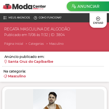
ANUNCIAR
MEUS ANÚNCIOS
COMO FUNCIONA?
ENTRAR
REGATA MASCULINA DE ALGODÃO
Publicado em 11/06 às 11:32 | ID. 3804
Página Inicial
Categorias
Masculino
Anúncio publicado em:
Santa Cruz do Capibaribe
Na categoria:
Masculino