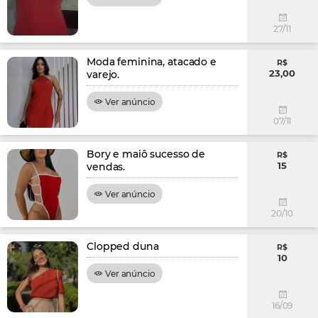
27/11
Moda feminina, atacado e
R$
23,00
varejo.
Ver anúncio
07/11
Bory e maiô sucesso de
R$
15
vendas.
Ver anúncio
20/10
Clopped duna
R$
10
Ver anúncio
16/09