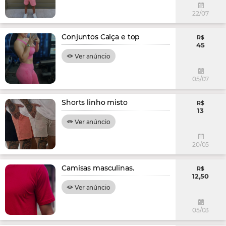
22/07
Conjuntos Calça e top
R$
45
Ver anúncio
05/07
Shorts linho misto
R$
13
Ver anúncio
20/05
Camisas masculinas.
R$
12,50
Ver anúncio
05/03