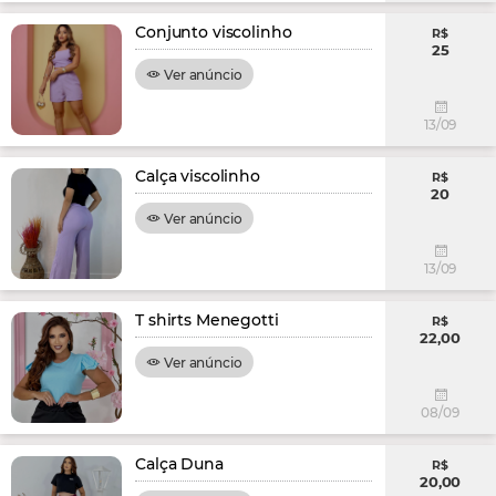
Conjunto viscolinho
R$
25
Ver anúncio
13/09
Calça viscolinho
R$
20
Ver anúncio
13/09
T shirts Menegotti
R$
22,00
Ver anúncio
08/09
Calça Duna
R$
20,00