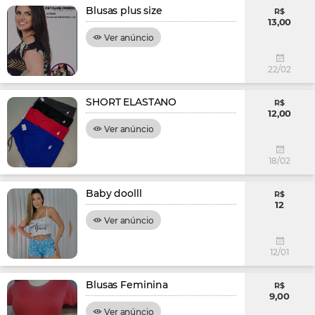
Blusas plus size
R$
13,00
Ver anúncio
22/02
SHORT ELASTANO
R$
12,00
Ver anúncio
18/02
Baby doolll
R$
12
Ver anúncio
12/01
Blusas Feminina
R$
9,00
Ver anúncio