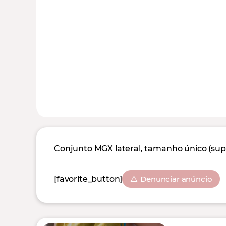
Conjunto MGX lateral, tamanho único (suple
[favorite_button]
Denunciar anúncio