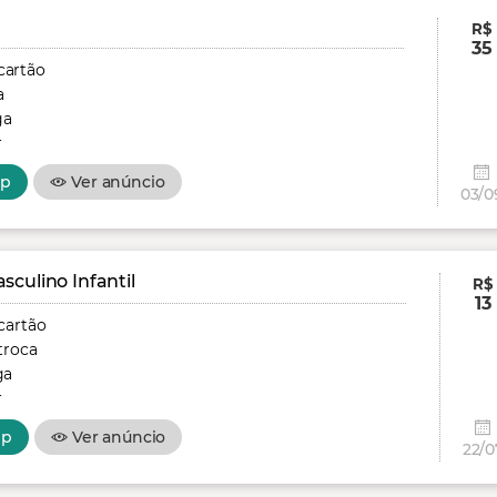
R$
35
cartão
a
ga
r
pp
Ver anúncio
03/0
culino Infantil
R$
13
cartão
troca
ga
r
pp
Ver anúncio
22/0