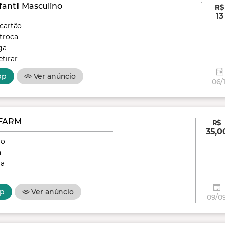
fantil Masculino
R$
13
 cartão
troca
ga
tirar
pp
Ver anúncio
06/1
FARM
R$
35,0
ão
a
ga
p
Ver anúncio
09/0