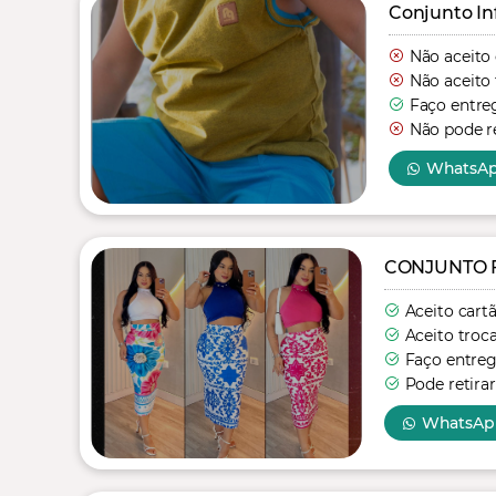
Conjunto In
Não aceito
Não aceito 
Faço entre
Não pode re
WhatsA
CONJUNTO 
Aceito cart
Aceito troc
Faço entre
Pode retirar
WhatsAp