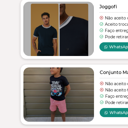
Joggofi
Não aceito 
Aceito troc
Faço entre
Pode retira
WhatsA
Conjunto Mas
Não aceito 
Não aceito 
Faço entre
Pode retira
WhatsA