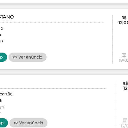
STANO
R$
12,0
ão
a
ga
r
pp
Ver anúncio
18/0
R$
12
 cartão
a
ga
r
pp
Ver anúncio
12/0