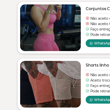
Conjuntos C
Não aceito 
Não aceito 
Faço entre
Pode retira
WhatsA
Shorts linho
Não aceito 
Aceito troc
Faço entre
Pode retira
WhatsA