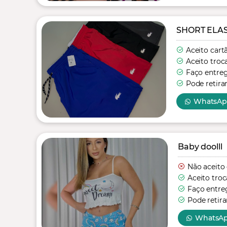
SHORT ELA
Aceito cart
Aceito troc
Faço entre
Pode retira
WhatsA
Baby doolll
Não aceito
Aceito troc
Faço entre
Pode retira
WhatsA