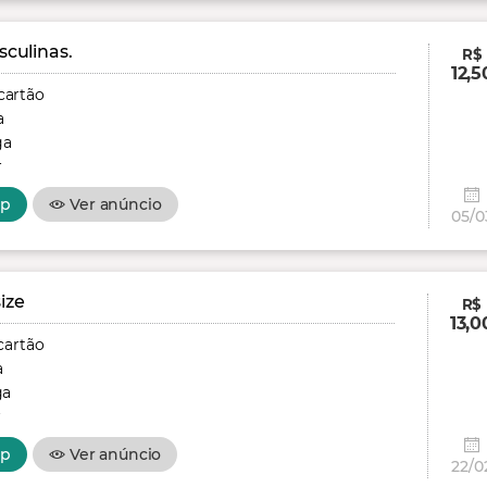
culinas.
R$
12,5
cartão
a
ga
r
pp
Ver anúncio
05/0
ize
R$
13,0
cartão
a
ga
r
pp
Ver anúncio
22/0