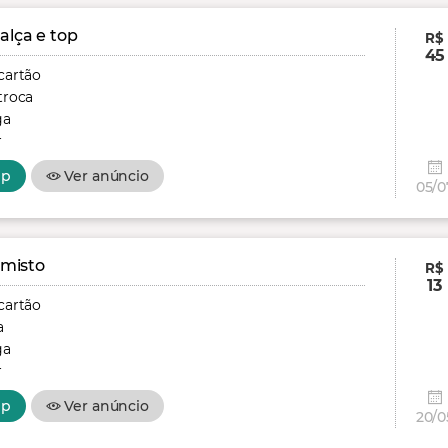
alça e top
R$
45
cartão
troca
ga
r
pp
Ver anúncio
05/0
 misto
R$
13
cartão
a
ga
r
pp
Ver anúncio
20/0