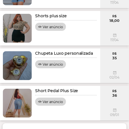
17/04
Shorts plus size
R$
18,00
Ver anúncio
17/04
Chupeta Luxo personalizada
R$
35
Ver anúncio
02/04
Short Pedal Plus Size
R$
36
Ver anúncio
09/01