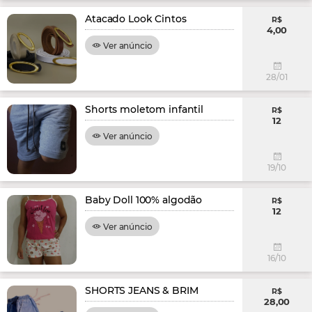
Atacado Look Cintos
R$
4,00
Ver anúncio
28/01
Shorts moletom infantil
R$
12
Ver anúncio
19/10
Baby Doll 100% algodão
R$
12
Ver anúncio
16/10
SHORTS JEANS & BRIM
R$
28,00