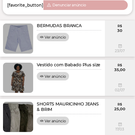
[favorite_button]
Denunciar anúncio
BERMUDAS BRANCA
R$
30
Ver anúncio
23/07
Vestido com Babado Plus size
R$
35,00
Ver anúncio
02/07
SHORTS MAURICINHO JEANS
R$
25,00
& BRIM
Ver anúncio
17/03