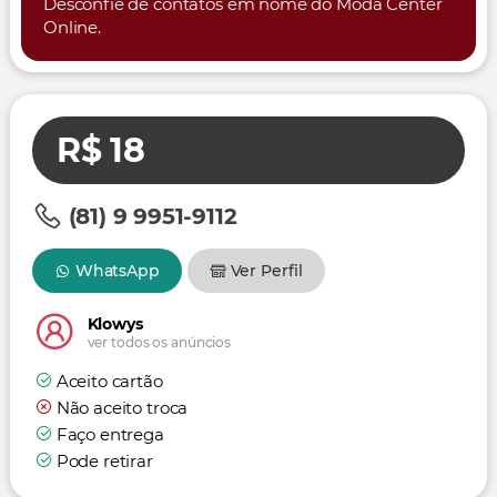
Desconfie de contatos em nome do Moda Center
Online.
R$ 18
(81) 9 9951-9112
WhatsApp
Ver Perfil
Klowys
ver todos os anúncios
Aceito cartão
Não aceito troca
Faço entrega
Pode retirar