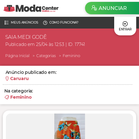
ANUNCIAR
MEUS ANÚNCIOS
COMO FUNCIONA?
ENTRAR
SAIA MEDI GODÊ
Publicado em 25/04 às 12:53 | ID. 17741
Página Inicial
Categorias
Feminino
Anúncio publicado em:
Caruaru
Na categoria:
Feminino