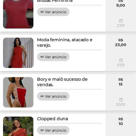
Blusas Feminina
R$
9,00
Ver anúncio
27/11
Moda feminina, atacado e
R$
23,00
varejo.
Ver anúncio
07/11
Bory e maiô sucesso de
R$
15
vendas.
Ver anúncio
20/10
Clopped duna
R$
10
Ver anúncio