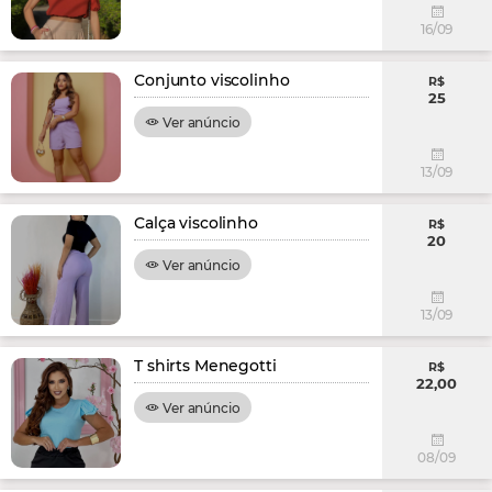
16/09
Conjunto viscolinho
R$
25
Ver anúncio
13/09
Calça viscolinho
R$
20
Ver anúncio
13/09
T shirts Menegotti
R$
22,00
Ver anúncio
08/09