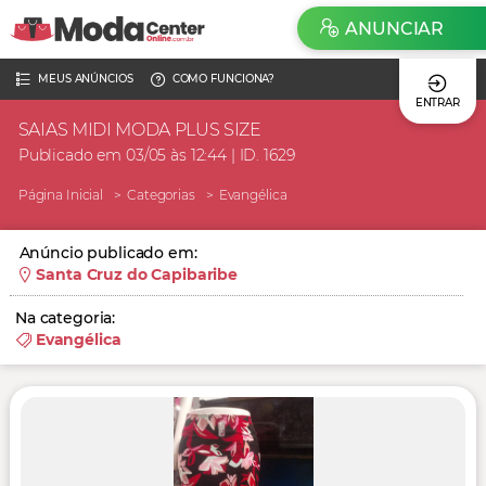
ANUNCIAR
MEUS ANÚNCIOS
COMO FUNCIONA?
ENTRAR
SAIAS MIDI MODA PLUS SIZE
Publicado em 03/05 às 12:44 | ID. 1629
Página Inicial
Categorias
Evangélica
Anúncio publicado em:
Santa Cruz do Capibaribe
Na categoria:
Evangélica