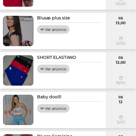
05/03
Blusas plus size
R$
13,00
Ver anúncio
22/02
SHORT ELASTANO
R$
12,00
Ver anúncio
18/02
Baby doolll
R$
12
Ver anúncio
12/01