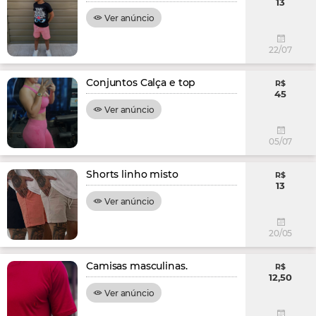
13
Ver anúncio
22/07
Conjuntos Calça e top
R$
45
Ver anúncio
05/07
Shorts linho misto
R$
13
Ver anúncio
20/05
Camisas masculinas.
R$
12,50
Ver anúncio