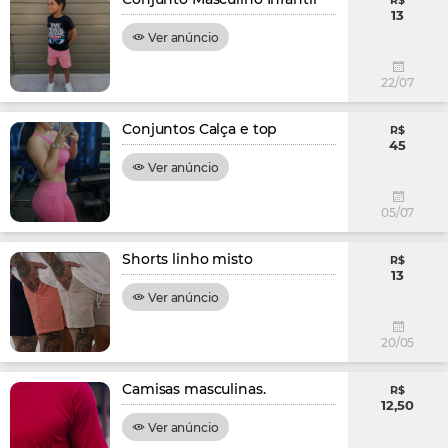
R$
13
Ver anúncio
22/07
Conjuntos Calça e top
R$
45
Ver anúncio
05/07
Shorts linho misto
R$
13
Ver anúncio
20/05
Camisas masculinas.
R$
12,50
Ver anúncio