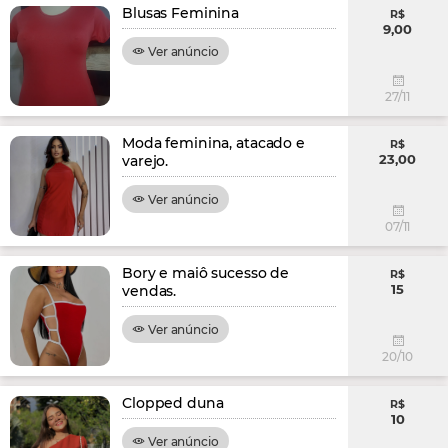
Blusas Feminina
R$
9,00
Ver anúncio
27/11
Moda feminina, atacado e
R$
23,00
varejo.
Ver anúncio
07/11
Bory e maiô sucesso de
R$
15
vendas.
Ver anúncio
20/10
Clopped duna
R$
10
Ver anúncio