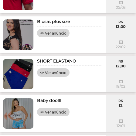
05/03
Blusas plus size
R$
13,00
Ver anúncio
22/02
SHORT ELASTANO
R$
12,00
Ver anúncio
18/02
Baby doolll
R$
12
Ver anúncio
12/01