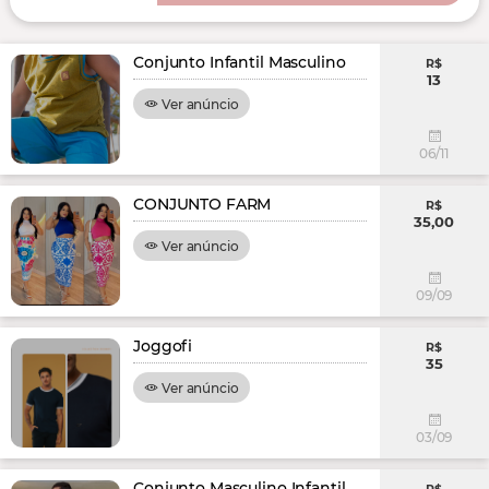
Conjunto Infantil Masculino
R$
13
Ver anúncio
06/11
CONJUNTO FARM
R$
35,00
Ver anúncio
09/09
Joggofi
R$
35
Ver anúncio
03/09
Conjunto Masculino Infantil