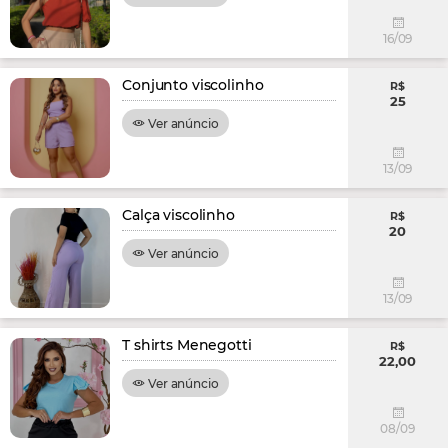
16/09
Conjunto viscolinho
R$
25
Ver anúncio
13/09
Calça viscolinho
R$
20
Ver anúncio
13/09
T shirts Menegotti
R$
22,00
Ver anúncio
08/09