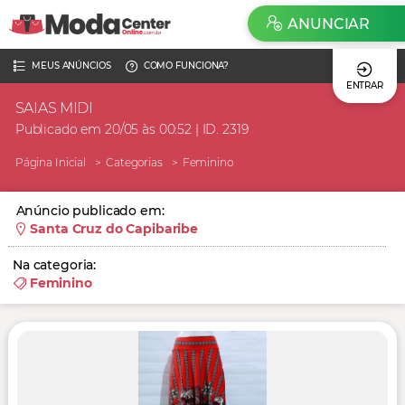
ANUNCIAR
MEUS ANÚNCIOS
COMO FUNCIONA?
ENTRAR
SAIAS MIDI
Publicado em 20/05 às 00:52 | ID. 2319
Página Inicial
Categorias
Feminino
Anúncio publicado em:
Santa Cruz do Capibaribe
Na categoria:
Feminino