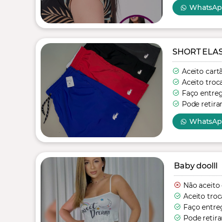
WhatsA
SHORT ELA
Aceito cart
Aceito troc
Faço entre
Pode retira
WhatsA
Baby doolll
Não aceito
Aceito troc
Faço entre
Pode retira