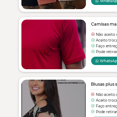
WhatsA
Camisas mas
Não aceito 
Aceito troc
Faço entre
Pode retira
WhatsA
Blusas plus s
Não aceito 
Aceito troc
Faço entre
Pode retira