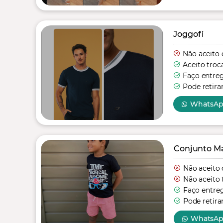
Joggofi
Não aceito 
Aceito troc
Faço entre
Pode retira
WhatsA
Conjunto Mas
Não aceito 
Não aceito 
Faço entre
Pode retira
WhatsA