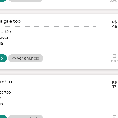
22/0
alça e top
R$
45
cartão
troca
ga
r
pp
Ver anúncio
05/0
 misto
R$
13
cartão
a
ga
r