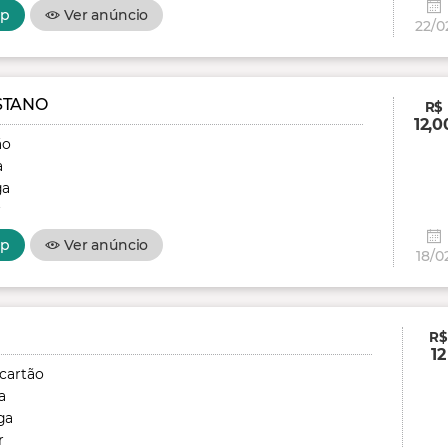
pp
Ver anúncio
22/0
STANO
R$
12,0
ão
a
ga
r
pp
Ver anúncio
18/0
R$
12
 cartão
a
ga
r