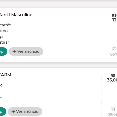
fantil Masculino
R$
13
 cartão
troca
ga
tirar
pp
Ver anúncio
06/1
FARM
R$
35,0
ão
a
ga
p
Ver anúncio
09/0