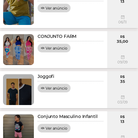
13
Ver anúncio
06/11
CONJUNTO FARM
R$
35,00
Ver anúncio
09/09
Joggofi
R$
35
Ver anúncio
03/09
Conjunto Masculino Infantil
R$
13
Ver anúncio