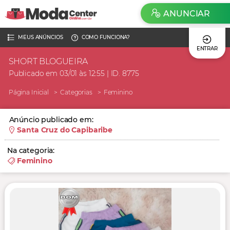
ANUNCIAR
MEUS ANÚNCIOS
COMO FUNCIONA?
ENTRAR
SHORT BLOGUEIRA
Publicado em 03/01 às 12:55 | ID. 8775
Página Inicial
Categorias
Feminino
Anúncio publicado em:
Santa Cruz do Capibaribe
Na categoria:
Feminino