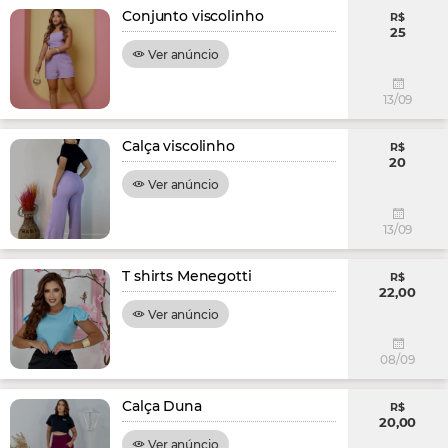
Conjunto viscolinho
R$
25
Ver anúncio
13/09
Calça viscolinho
R$
20
Ver anúncio
13/09
T shirts Menegotti
R$
22,00
Ver anúncio
08/09
Calça Duna
R$
20,00
Ver anúncio