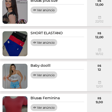
Blusas plus size
R$
13,00
Ver anúncio
22/02
SHORT ELASTANO
R$
12,00
Ver anúncio
18/02
Baby doolll
R$
12
Ver anúncio
12/01
Blusas Feminina
R$
9,00
Ver anúncio