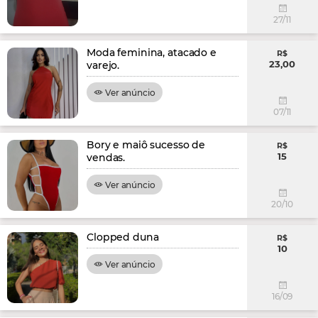
27/11
Moda feminina, atacado e
R$
23,00
varejo.
Ver anúncio
07/11
Bory e maiô sucesso de
R$
15
vendas.
Ver anúncio
20/10
Clopped duna
R$
10
Ver anúncio
16/09