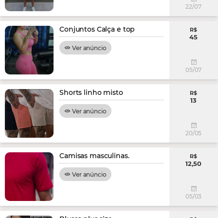
22/07
Conjuntos Calça e top
R$
45
Ver anúncio
05/07
Shorts linho misto
R$
13
Ver anúncio
20/05
Camisas masculinas.
R$
12,50
Ver anúncio
05/03