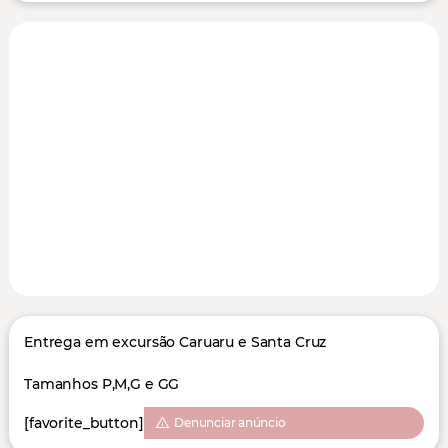
Entrega em excursão Caruaru e Santa Cruz
Tamanhos P,M,G e GG
[favorite_button]
Denunciar anúncio