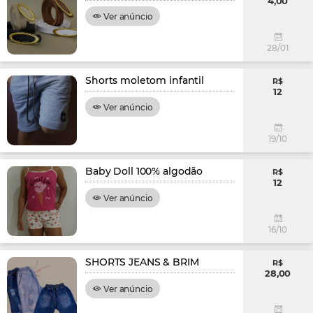
4,00
Ver anúncio
28/01
Shorts moletom infantil
R$
12
Ver anúncio
19/10
Baby Doll 100% algodão
R$
12
Ver anúncio
16/10
SHORTS JEANS & BRIM
R$
28,00
Ver anúncio