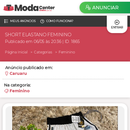
ANUNCIAR
MEUS ANÚNCIOS
COMO FUNCIONA?
ENTRAR
SHORT ELASTANO FEMININO
Publicado em 06/05 às 20:36 | ID. 1865
Página Inicial
Categorias
Feminino
Anúncio publicado em:
Caruaru
Na categoria:
Feminino