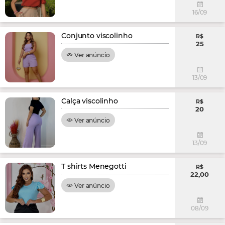
16/09
Conjunto viscolinho
R$
25
Ver anúncio
13/09
Calça viscolinho
R$
20
Ver anúncio
13/09
T shirts Menegotti
R$
22,00
Ver anúncio
08/09