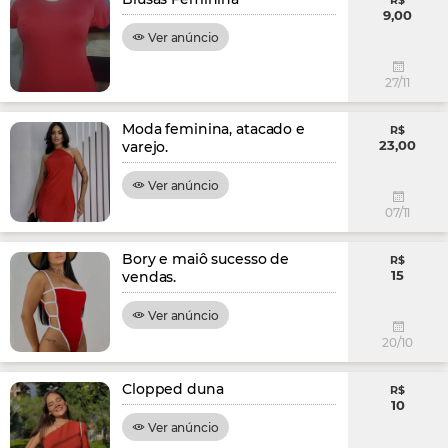
R$
9,00
Ver anúncio
27/11
Moda feminina, atacado e
R$
23,00
varejo.
Ver anúncio
07/11
Bory e maiô sucesso de
R$
15
vendas.
Ver anúncio
20/10
Clopped duna
R$
10
Ver anúncio