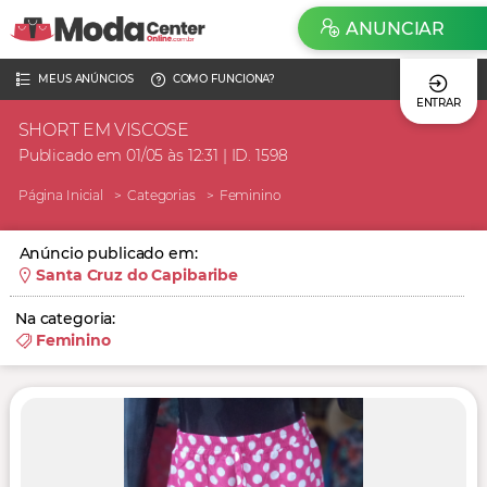
ANUNCIAR
MEUS ANÚNCIOS
COMO FUNCIONA?
ENTRAR
SHORT EM VISCOSE
Publicado em 01/05 às 12:31 | ID. 1598
Página Inicial
Categorias
Feminino
Anúncio publicado em:
Santa Cruz do Capibaribe
Na categoria:
Feminino