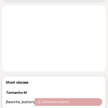
Short viscose
Tamanho
M
[favorite_button]
Denunciar anúncio