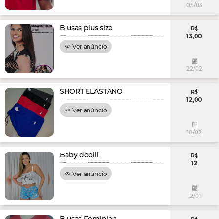
05/03
Blusas plus size
R$
13,00
Ver anúncio
22/02
SHORT ELASTANO
R$
12,00
Ver anúncio
18/02
Baby doolll
R$
12
Ver anúncio
12/01
Blusas Feminina