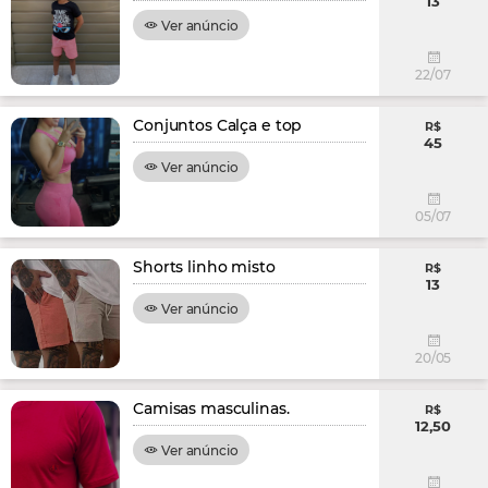
13
Ver anúncio
22/07
Conjuntos Calça e top
R$
45
Ver anúncio
05/07
Shorts linho misto
R$
13
Ver anúncio
20/05
Camisas masculinas.
R$
12,50
Ver anúncio