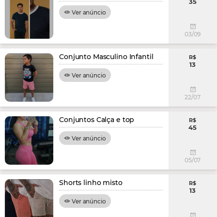
35
Ver anúncio
03/09
Conjunto Masculino Infantil
R$
13
Ver anúncio
22/07
Conjuntos Calça e top
R$
45
Ver anúncio
05/07
Shorts linho misto
R$
13
Ver anúncio