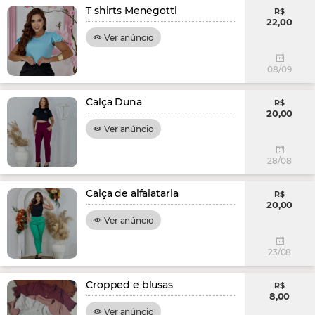
T shirts Menegotti
R$
22,00
Ver anúncio
08/09
Calça Duna
R$
20,00
Ver anúncio
28/08
Calça de alfaiataria
R$
20,00
Ver anúncio
23/08
Cropped e blusas
R$
8,00
Ver anúncio