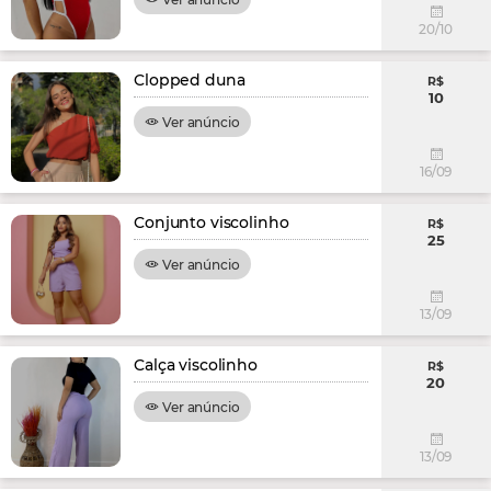
20/10
Clopped duna
R$
10
Ver anúncio
16/09
Conjunto viscolinho
R$
25
Ver anúncio
13/09
Calça viscolinho
R$
20
Ver anúncio
13/09