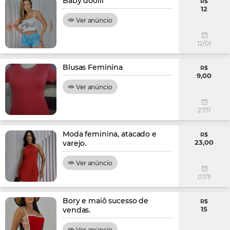
Baby doolll
R$
12
Ver anúncio
12/01
Blusas Feminina
R$
9,00
Ver anúncio
27/11
Moda feminina, atacado e
R$
23,00
varejo.
Ver anúncio
07/11
Bory e maiô sucesso de
R$
15
vendas.
Ver anúncio