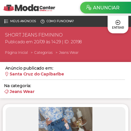
ANUNCIAR
MEUS ANÚNCIOS
COMO FUNCIONA?
ENTRAR
SHORT JEANS FEMININO
Publicado em 20/09 às 14:29 | ID. 20198
Página Inicial
Categorias
Jeans Wear
Anúncio publicado em:
Santa Cruz do Capibaribe
Na categoria:
Jeans Wear