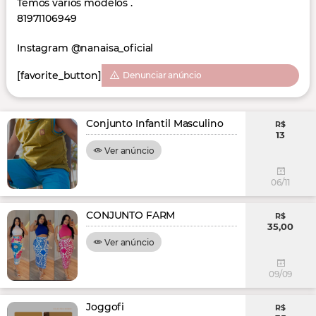
Temos vários modelos .
81971106949
Instagram @nanaisa_oficial
[favorite_button]
Denunciar anúncio
Conjunto Infantil Masculino
R$
13
Ver anúncio
06/11
CONJUNTO FARM
R$
35,00
Ver anúncio
09/09
Joggofi
R$