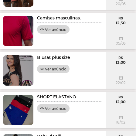
20/05
Camisas masculinas.
R$
12,50
Ver anúncio
05/03
Blusas plus size
R$
13,00
Ver anúncio
22/02
SHORT ELASTANO
R$
12,00
Ver anúncio
18/02