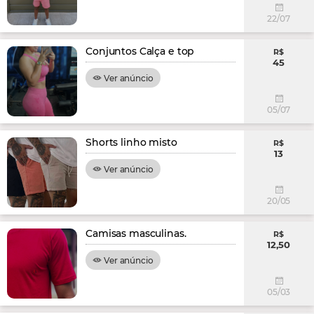
22/07
Conjuntos Calça e top
R$
45
Ver anúncio
05/07
Shorts linho misto
R$
13
Ver anúncio
20/05
Camisas masculinas.
R$
12,50
Ver anúncio
05/03