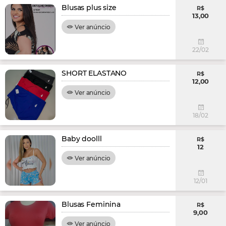
Blusas plus size
R$
13,00
Ver anúncio
22/02
SHORT ELASTANO
R$
12,00
Ver anúncio
18/02
Baby doolll
R$
12
Ver anúncio
12/01
Blusas Feminina
R$
9,00
Ver anúncio