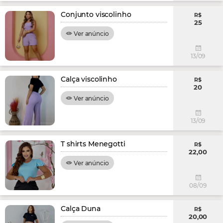
Conjunto viscolinho
R$
25
Ver anúncio
13/09
Calça viscolinho
R$
20
Ver anúncio
13/09
T shirts Menegotti
R$
22,00
Ver anúncio
08/09
Calça Duna
R$
20,00