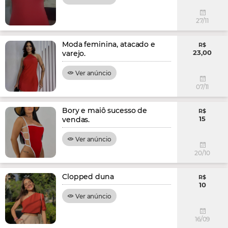
27/11
Moda feminina, atacado e
R$
23,00
varejo.
Ver anúncio
07/11
Bory e maiô sucesso de
R$
15
vendas.
Ver anúncio
20/10
Clopped duna
R$
10
Ver anúncio
16/09