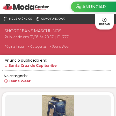
ANUNCIAR
MEUS ANÚNCIOS
COMO FUNCIONA?
ENTRAR
SHORT JEANS MASCULINOS
Publicado em 31/03 às 20:57 | ID. 777
Página Inicial
Categorias
Jeans Wear
Anúncio publicado em:
Santa Cruz do Capibaribe
Na categoria:
Jeans Wear