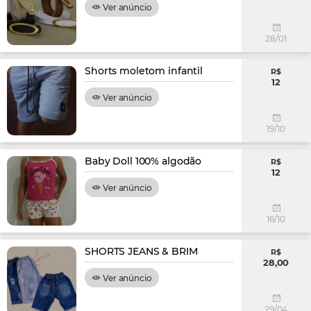
Ver anúncio
28/01
Shorts moletom infantil
R$
12
Ver anúncio
19/10
Baby Doll 100% algodão
R$
12
Ver anúncio
16/10
SHORTS JEANS & BRIM
R$
28,00
Ver anúncio
29/04