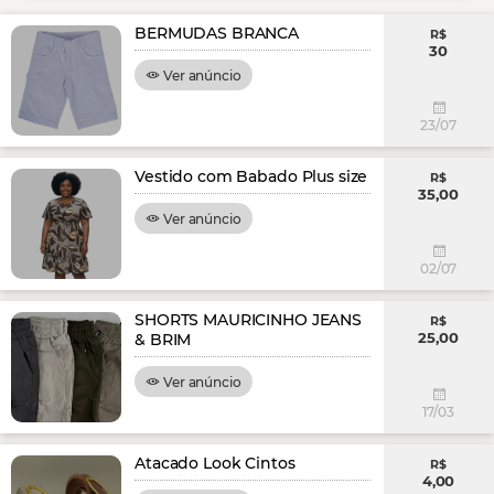
BERMUDAS BRANCA
R$
30
Ver anúncio
23/07
Vestido com Babado Plus size
R$
35,00
Ver anúncio
02/07
SHORTS MAURICINHO JEANS
R$
25,00
& BRIM
Ver anúncio
17/03
Atacado Look Cintos
R$
4,00