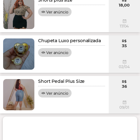
Shorts plus size
R$
18,00
Ver anúncio
17/04
Chupeta Luxo personalizada
R$
35
Ver anúncio
02/04
Short Pedal Plus Size
R$
36
Ver anúncio
09/01