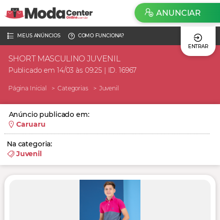
ANUNCIAR
MEUS ANÚNCIOS
COMO FUNCIONA?
ENTRAR
SHORT MASCULINO JUVENIL
Publicado em 14/03 às 09:25 | ID. 16967
Página Inicial
Categorias
Juvenil
Anúncio publicado em:
Caruaru
Na categoria:
Juvenil