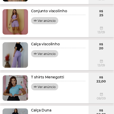
Conjunto viscolinho
R$
25
Ver anúncio
13/09
Calça viscolinho
R$
20
Ver anúncio
13/09
T shirts Menegotti
R$
22,00
Ver anúncio
08/09
Calça Duna
R$