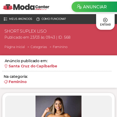
ANUNCIAR
MEUS ANÚNCIOS
COMO FUNCIONA?
ENTRAR
SHORT SUPLEX LISO
Publicado em 23/03 às 09:43 | ID. 568
Página Inicial
Categorias
Feminino
Anúncio publicado em:
Santa Cruz do Capibaribe
Na categoria:
Feminino