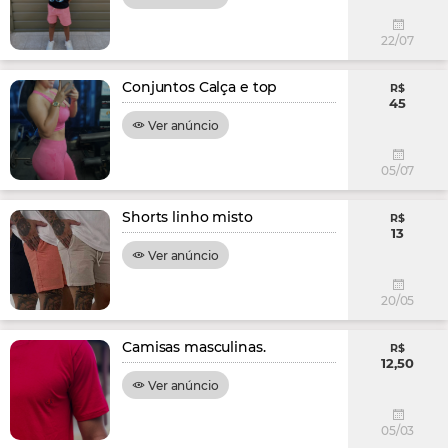
22/07
Conjuntos Calça e top
R$
45
Ver anúncio
05/07
Shorts linho misto
R$
13
Ver anúncio
20/05
Camisas masculinas.
R$
12,50
Ver anúncio
05/03