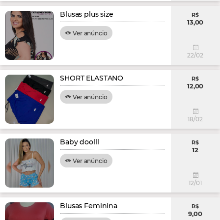
Blusas plus size
R$
13,00
Ver anúncio
22/02
SHORT ELASTANO
R$
12,00
Ver anúncio
18/02
Baby doolll
R$
12
Ver anúncio
12/01
Blusas Feminina
R$
9,00