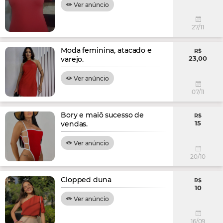
Ver anúncio
27/11
Moda feminina, atacado e
R$
23,00
varejo.
Ver anúncio
07/11
Bory e maiô sucesso de
R$
15
vendas.
Ver anúncio
20/10
Clopped duna
R$
10
Ver anúncio
16/09