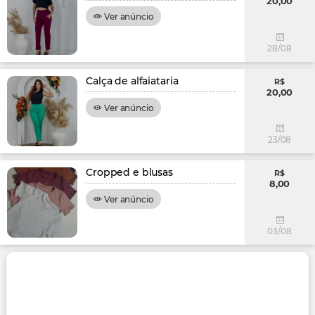
20,00
Ver anúncio
28/08
Calça de alfaiataria
R$
20,00
Ver anúncio
23/08
Cropped e blusas
R$
8,00
Ver anúncio
03/08