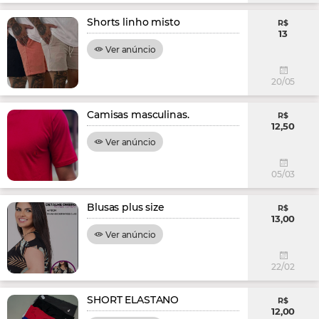
Shorts linho misto
R$
13
Ver anúncio
20/05
Camisas masculinas.
R$
12,50
Ver anúncio
05/03
Blusas plus size
R$
13,00
Ver anúncio
22/02
SHORT ELASTANO
R$
12,00