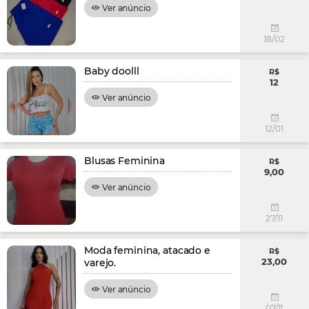
Ver anúncio
18/02
Baby doolll
R$
12
Ver anúncio
12/01
Blusas Feminina
R$
9,00
Ver anúncio
27/11
Moda feminina, atacado e
R$
23,00
varejo.
Ver anúncio
07/11