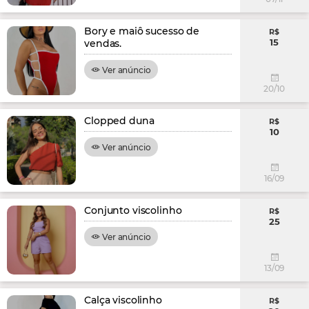
Bory e maiô sucesso de
R$
15
vendas.
Ver anúncio
20/10
Clopped duna
R$
10
Ver anúncio
16/09
Conjunto viscolinho
R$
25
Ver anúncio
13/09
Calça viscolinho
R$