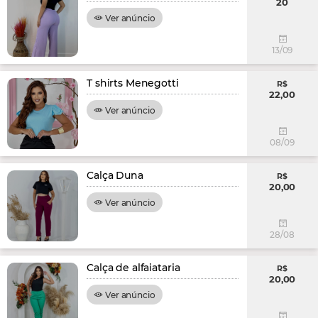
20
Ver anúncio
13/09
T shirts Menegotti
R$
22,00
Ver anúncio
08/09
Calça Duna
R$
20,00
Ver anúncio
28/08
Calça de alfaiataria
R$
20,00
Ver anúncio