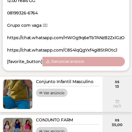
12.00 reais GG
08199326-6764
Grupo com vaga 👇🏻
https://chat.whatsapp.com/HWOg9q6eTb7ANzB2ZxlGzO
https://chat.whatsapp.com/C8S4lqQgYxf4gi8StROtcJ
[favorite_button]
Denunciar anúncio
Conjunto Infantil Masculino
R$
13
Ver anúncio
06/11
CONJUNTO FARM
R$
35,00
Ver anúncio