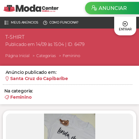
ANUNCIAR
MEUS ANÚNCIOS
COMO FUNCIONA?
ENTRAR
T-SHIRT
Publicado em 14/09 às 15:04 | ID. 6479
Página Inicial
Categorias
Feminino
Anúncio publicado em:
Santa Cruz do Capibaribe
Na categoria:
Feminino