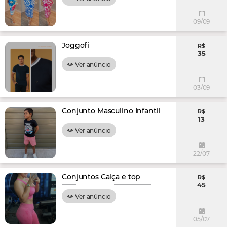
09/09
Joggofi
R$
35
Ver anúncio
03/09
Conjunto Masculino Infantil
R$
13
Ver anúncio
22/07
Conjuntos Calça e top
R$
45
Ver anúncio
05/07