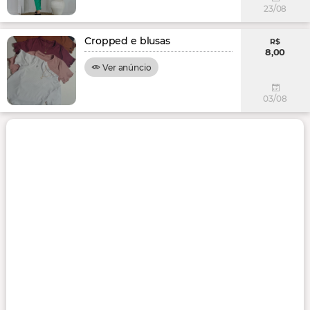
23/08
Cropped e blusas
R$
8,00
Ver anúncio
03/08