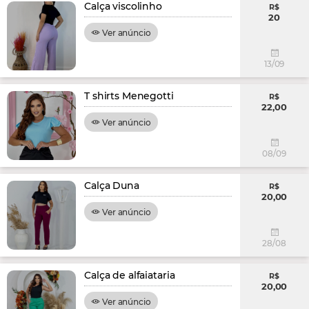
Calça viscolinho
R$
20
Ver anúncio
13/09
T shirts Menegotti
R$
22,00
Ver anúncio
08/09
Calça Duna
R$
20,00
Ver anúncio
28/08
Calça de alfaiataria
R$
20,00
Ver anúncio