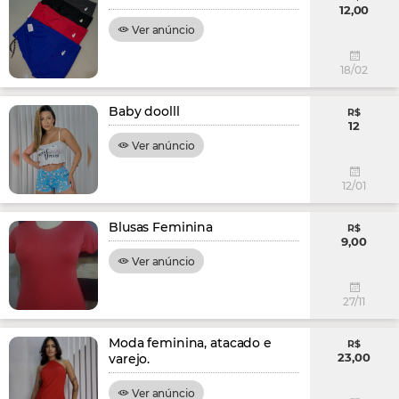
12,00
Ver anúncio
18/02
Baby doolll
R$
12
Ver anúncio
12/01
Blusas Feminina
R$
9,00
Ver anúncio
27/11
Moda feminina, atacado e
R$
23,00
varejo.
Ver anúncio