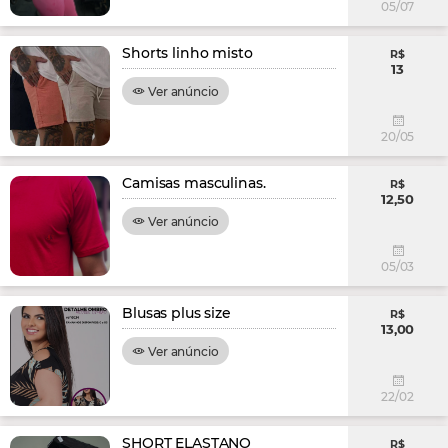
05/07
Shorts linho misto
R$
13
Ver anúncio
20/05
Camisas masculinas.
R$
12,50
Ver anúncio
05/03
Blusas plus size
R$
13,00
Ver anúncio
22/02
SHORT ELASTANO
R$