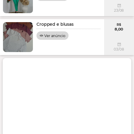
23/08
Cropped e blusas
R$
8,00
Ver anúncio
03/08