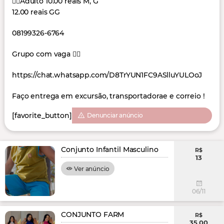
👉🏻Adulto 10.00 reais M, G
12.00 reais GG
08199326-6764
Grupo com vaga 👇🏻
https://chat.whatsapp.com/D8TrYUN1FC9ASlluYULOoJ
Faço entrega em excursão, transportadorae e correio !
[favorite_button]
Denunciar anúncio
Conjunto Infantil Masculino
R$
13
Ver anúncio
06/11
CONJUNTO FARM
R$
35,00