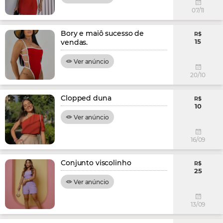
07/11
Bory e maiô sucesso de
R$
15
vendas.
Ver anúncio
20/10
Clopped duna
R$
10
Ver anúncio
16/09
Conjunto viscolinho
R$
25
Ver anúncio
13/09