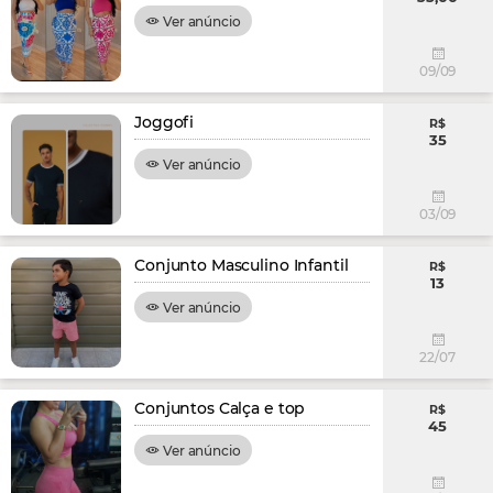
Ver anúncio
09/09
Joggofi
R$
35
Ver anúncio
03/09
Conjunto Masculino Infantil
R$
13
Ver anúncio
22/07
Conjuntos Calça e top
R$
45
Ver anúncio