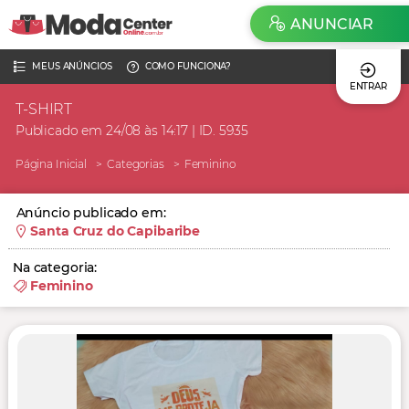
ANUNCIAR
MEUS ANÚNCIOS
COMO FUNCIONA?
ENTRAR
T-SHIRT
Publicado em 24/08 às 14:17 | ID. 5935
Página Inicial
Categorias
Feminino
Anúncio publicado em:
Santa Cruz do Capibaribe
Na categoria:
Feminino