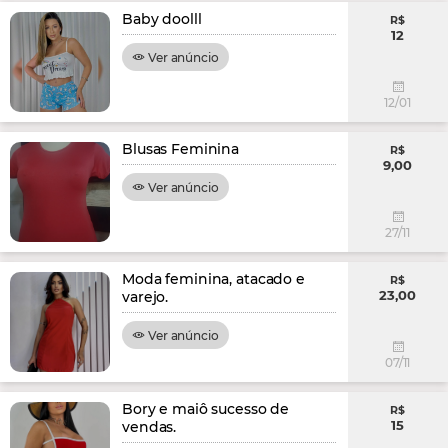
Baby doolll
R$
12
Ver anúncio
12/01
Blusas Feminina
R$
9,00
Ver anúncio
27/11
Moda feminina, atacado e
R$
23,00
varejo.
Ver anúncio
07/11
Bory e maiô sucesso de
R$
15
vendas.