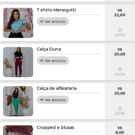
T shirts Menegotti
R$
22,00
Ver anúncio
08/09
Calça Duna
R$
20,00
Ver anúncio
28/08
Calça de alfaiataria
R$
20,00
Ver anúncio
23/08
Cropped e blusas
R$
8,00