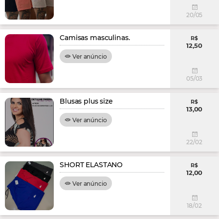
20/05
Camisas masculinas.
R$
12,50
Ver anúncio
05/03
Blusas plus size
R$
13,00
Ver anúncio
22/02
SHORT ELASTANO
R$
12,00
Ver anúncio
18/02