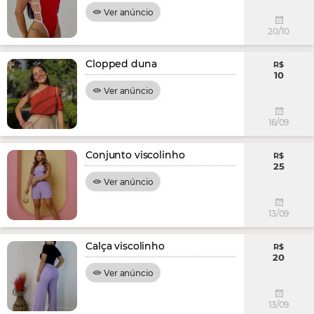
Ver anúncio
20/10
Clopped duna
R$
10
Ver anúncio
16/09
Conjunto viscolinho
R$
25
Ver anúncio
13/09
Calça viscolinho
R$
20
Ver anúncio
13/09