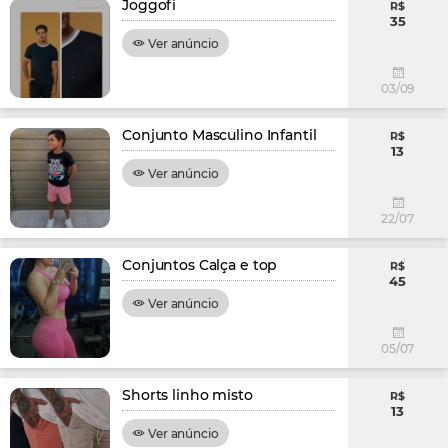
Joggofi
R$
35
Ver anúncio
03/09
Conjunto Masculino Infantil
R$
13
Ver anúncio
22/07
Conjuntos Calça e top
R$
45
Ver anúncio
05/07
Shorts linho misto
R$
13
Ver anúncio