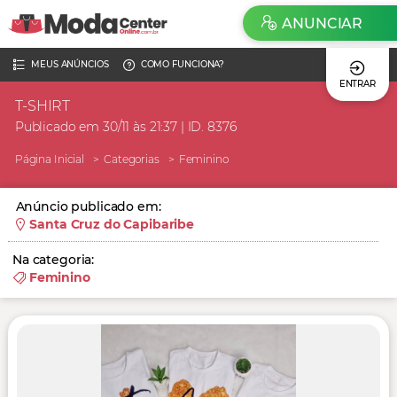
ANUNCIAR
MEUS ANÚNCIOS
COMO FUNCIONA?
ENTRAR
T-SHIRT
Publicado em 30/11 às 21:37 | ID. 8376
Página Inicial
Categorias
Feminino
Anúncio publicado em:
Santa Cruz do Capibaribe
Na categoria:
Feminino