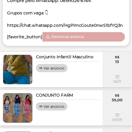
Compre pelo WhatsApp: 08199326-6764
Grupos com vaga 👇
https://chat.whatsapp.com/HgPlmcGoute0nwS1bfYQ3n
[favorite_button]
Denunciar anúncio
Conjunto Infantil Masculino
R$
13
Ver anúncio
06/11
CONJUNTO FARM
R$
35,00
Ver anúncio
09/09