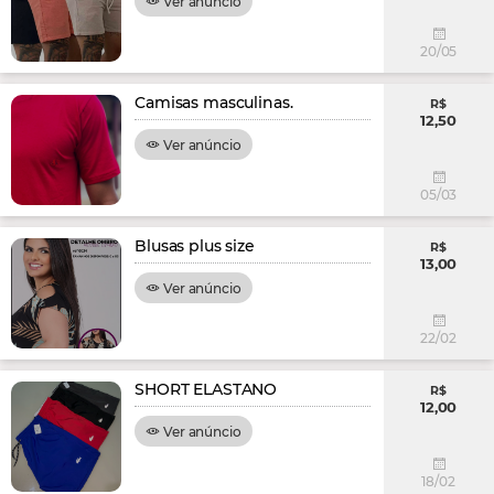
Ver anúncio
20/05
Camisas masculinas.
R$
12,50
Ver anúncio
05/03
Blusas plus size
R$
13,00
Ver anúncio
22/02
SHORT ELASTANO
R$
12,00
Ver anúncio
18/02