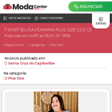
ANUNCIAR
MEUS ANÚNCIOS
COMO FUNCIONA?
ENTRAR
T-SHIRT BLUSA FEMININA PLUS SIZE G2 E G3
Publicado em 04/07 às 05:20 | ID. 19158
Página Inicial
Categorias
Plus Size
Anúncio publicado em:
Santa Cruz do Capibaribe
Na categoria:
Plus Size