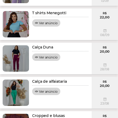
13/09
T shirts Menegotti
R$
22,00
Ver anúncio
08/09
Calça Duna
R$
20,00
Ver anúncio
28/08
Calça de alfaiataria
R$
20,00
Ver anúncio
23/08
Cropped e blusas
R$