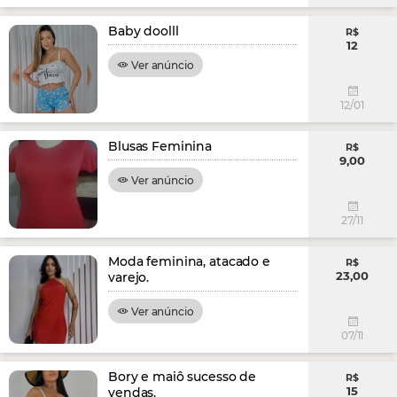
Baby doolll
R$
12
Ver anúncio
12/01
Blusas Feminina
R$
9,00
Ver anúncio
27/11
Moda feminina, atacado e
R$
23,00
varejo.
Ver anúncio
07/11
Bory e maiô sucesso de
R$
15
vendas.