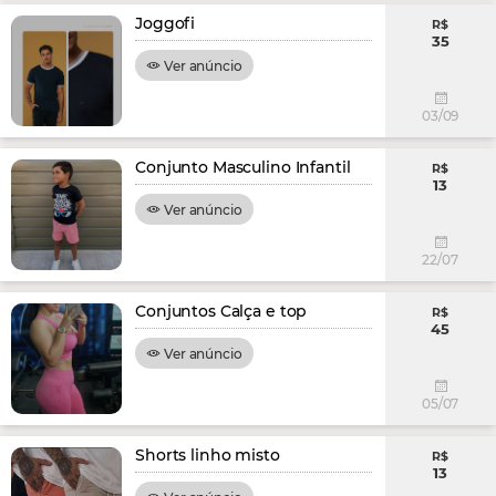
Joggofi
R$
35
Ver anúncio
03/09
Conjunto Masculino Infantil
R$
13
Ver anúncio
22/07
Conjuntos Calça e top
R$
45
Ver anúncio
05/07
Shorts linho misto
R$
13