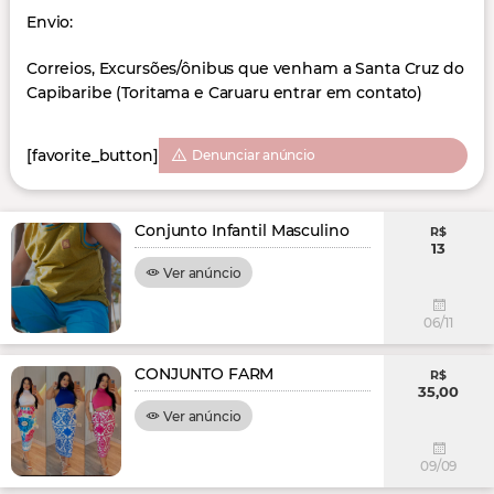
Envio:
Correios, Excursões/ônibus que venham a Santa Cruz do
Capibaribe (Toritama e Caruaru entrar em contato)
[favorite_button]
Denunciar anúncio
Conjunto Infantil Masculino
R$
13
Ver anúncio
06/11
CONJUNTO FARM
R$
35,00
Ver anúncio
09/09