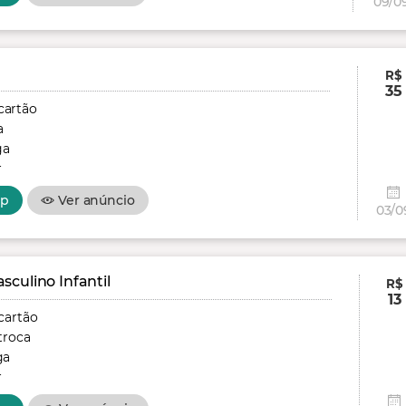
09/0
R$
35
cartão
a
ga
r
pp
Ver anúncio
03/0
culino Infantil
R$
13
cartão
troca
ga
r