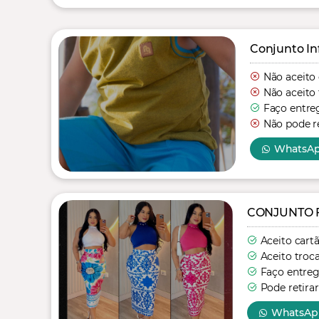
Conjunto In
Não aceito
Não aceito 
Faço entre
Não pode re
WhatsA
CONJUNTO 
Aceito cart
Aceito troc
Faço entre
Pode retirar
WhatsAp