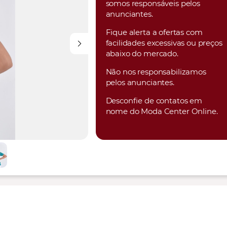
somos responsáveis pelos
anunciantes.
Fique alerta a ofertas com
facilidades excessivas ou preços
abaixo do mercado.
Não nos responsabilizamos
pelos anunciantes.
Desconfie de contatos em
nome do Moda Center Online.