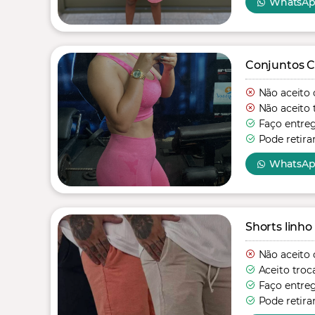
WhatsA
Conjuntos C
Não aceito 
Não aceito 
Faço entre
Pode retira
WhatsA
Shorts linho
Não aceito 
Aceito troc
Faço entre
Pode retira