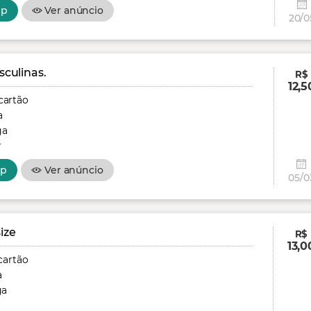
pp
Ver anúncio
20/0
culinas.
R$
12,5
cartão
a
ga
r
pp
Ver anúncio
05/0
ize
R$
13,0
cartão
a
ga
r