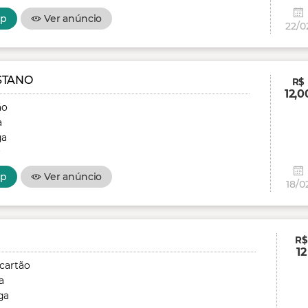
pp
Ver anúncio
22/0
STANO
R$
12,0
ão
a
ga
r
pp
Ver anúncio
18/0
R$
12
 cartão
a
ga