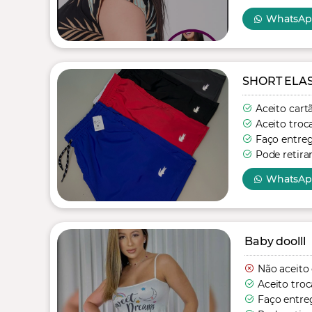
WhatsA
SHORT ELA
Aceito cart
Aceito troc
Faço entre
Pode retira
WhatsA
Baby doolll
Não aceito
Aceito troc
Faço entre