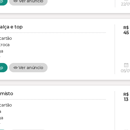
pp
Ver anúncio
22/0
alça e top
R$
45
cartão
troca
ga
r
pp
Ver anúncio
05/0
 misto
R$
13
cartão
a
ga
r