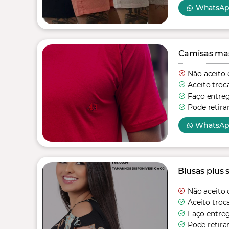
WhatsA
Camisas mas
Não aceito 
Aceito troc
Faço entre
Pode retira
WhatsA
Blusas plus s
Não aceito 
Aceito troc
Faço entre
Pode retira