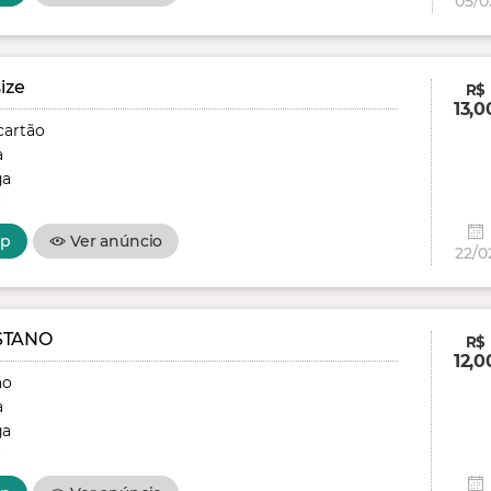
05/0
ize
R$
13,0
cartão
a
ga
r
pp
Ver anúncio
22/0
STANO
R$
12,0
ão
a
ga
r