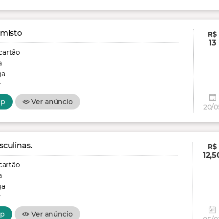
 misto
R$
13
cartão
a
ga
r
pp
Ver anúncio
20/0
culinas.
R$
12,5
cartão
a
ga
r
pp
Ver anúncio