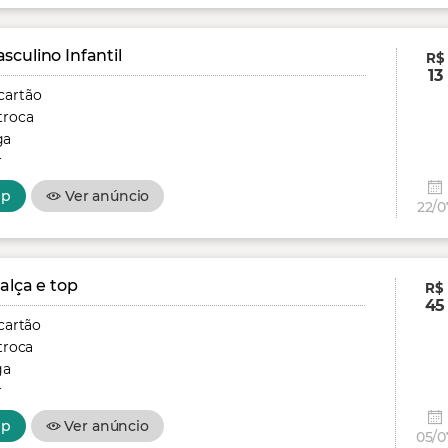
culino Infantil
R$
13
cartão
troca
ga
r
pp
Ver anúncio
22/0
alça e top
R$
45
cartão
troca
ga
r
pp
Ver anúncio
05/0