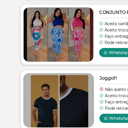
CONJUNTO 
Aceito cart
Aceito troc
Faço entre
Pode retirar
WhatsAp
Joggofi
Não aceito 
Aceito troc
Faço entre
Pode retira
WhatsA