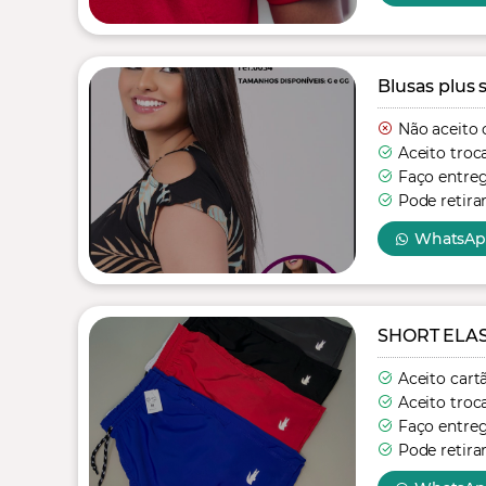
Blusas plus s
Não aceito 
Aceito troc
Faço entre
Pode retira
WhatsA
SHORT ELA
Aceito cart
Aceito troc
Faço entre
Pode retira