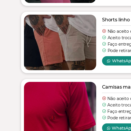
Shorts linho
Não aceito 
Aceito troc
Faço entre
Pode retira
WhatsA
Camisas mas
Não aceito 
Aceito troc
Faço entre
Pode retira
WhatsA