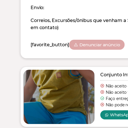
Envio:
Correios, Excursões/ônibus que venham a 
em contato)
[favorite_button]
Denunciar anúncio
Conjunto In
Não aceito
Não aceito 
Faço entre
Não pode re
WhatsA