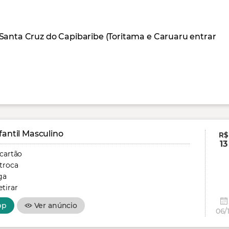
Santa Cruz do Capibaribe (Toritama e Caruaru entrar
fantil Masculino
R$
13
 cartão
troca
ga
tirar
pp
Ver anúncio
06/1