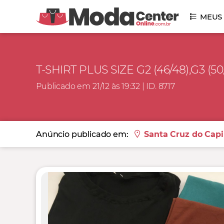
MEUS
T-SHIRT PLUS SIZE G2 (46/48),G3 (50
Publicado em 21/12 às 19:32 | ID. 8717
Anúncio publicado em:
Santa Cruz do Capi