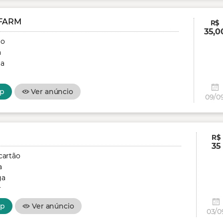
FARM
R$
35,0
ão
a
ga
p
Ver anúncio
09/0
R$
35
cartão
a
ga
r
pp
Ver anúncio
03/0