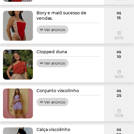
Bory e maiô sucesso de
R$
15
vendas.
Ver anúncio
20/10
Clopped duna
R$
10
Ver anúncio
16/09
Conjunto viscolinho
R$
25
Ver anúncio
13/09
Calça viscolinho
R$