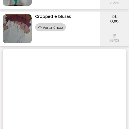
23/08
Cropped e blusas
R$
8,00
Ver anúncio
03/08