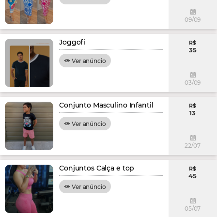
09/09
Joggofi
R$
35
Ver anúncio
03/09
Conjunto Masculino Infantil
R$
13
Ver anúncio
22/07
Conjuntos Calça e top
R$
45
Ver anúncio
05/07