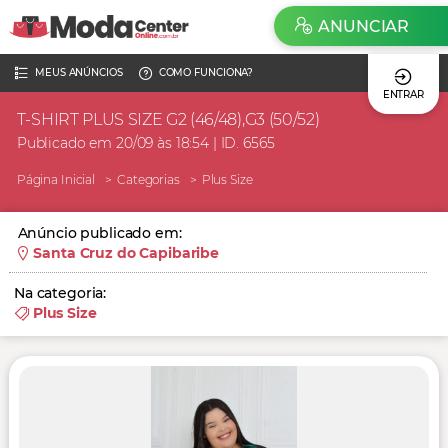
ANUNCIAR
MEUS ANÚNCIOS
COMO FUNCIONA?
ENTRAR
T-SHIRT PLUS SIZE G2 (46/48),G3 (50/52)
Publicado em 20/09 às 18:54 | ID. 6565
Página Inicial
Categorias
Plus Size
Anúncio publicado em:
Santa Cruz do Capibaribe
Na categoria:
Plus Size