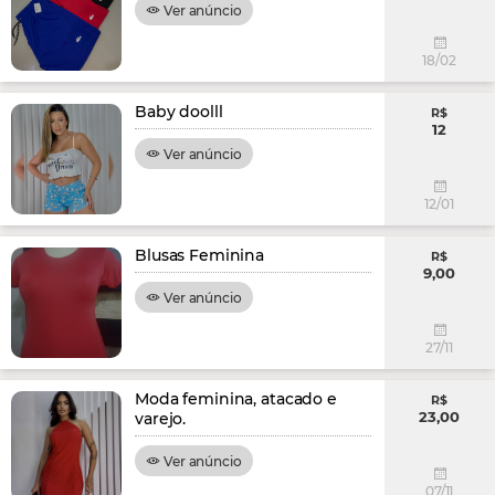
Ver anúncio
18/02
Baby doolll
R$
12
Ver anúncio
12/01
Blusas Feminina
R$
9,00
Ver anúncio
27/11
Moda feminina, atacado e
R$
23,00
varejo.
Ver anúncio
07/11