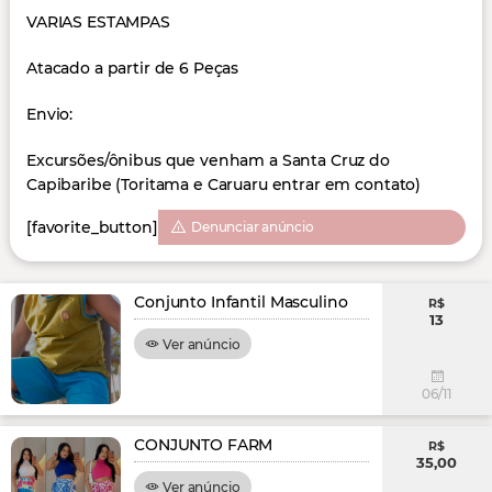
VARIAS ESTAMPAS
Atacado a partir de 6 Peças
Envio:
Excursões/ônibus que venham a Santa Cruz do
Capibaribe (Toritama e Caruaru entrar em contato)
[favorite_button]
Denunciar anúncio
Conjunto Infantil Masculino
R$
13
Ver anúncio
06/11
CONJUNTO FARM
R$
35,00
Ver anúncio