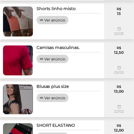
Shorts linho misto
R$
13
Ver anúncio
20/05
Camisas masculinas.
R$
12,50
Ver anúncio
05/03
Blusas plus size
R$
13,00
Ver anúncio
22/02
SHORT ELASTANO
R$
12,00