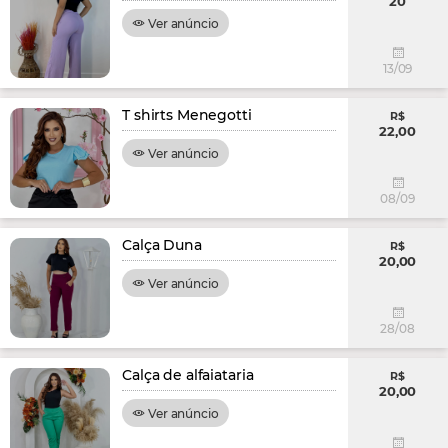
20
Ver anúncio
13/09
T shirts Menegotti
R$
22,00
Ver anúncio
08/09
Calça Duna
R$
20,00
Ver anúncio
28/08
Calça de alfaiataria
R$
20,00
Ver anúncio