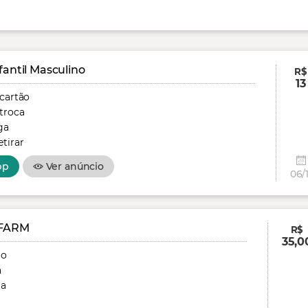
fantil Masculino
R$
13
 cartão
troca
ga
tirar
pp
Ver anúncio
06/1
FARM
R$
35,0
ão
a
ga