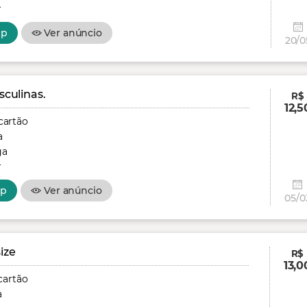
r
pp
Ver anúncio
20/0
culinas.
R$
12,5
cartão
a
ga
r
pp
Ver anúncio
05/0
ize
R$
13,0
cartão
a