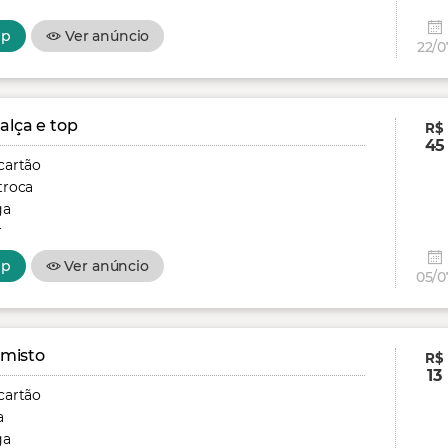
r
pp
Ver anúncio
22/0
alça e top
R$
45
cartão
troca
ga
r
pp
Ver anúncio
05/0
 misto
R$
13
cartão
a
ga