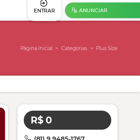
ANUNCIAR
ENTRAR
Página Inicial
Categorias
Plus Size
R$ 0
(81) 9 9485-1767