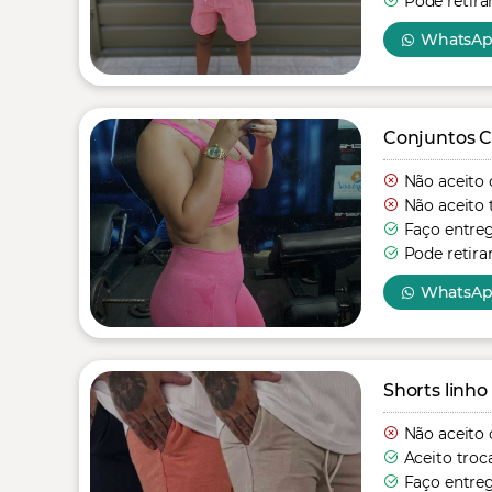
Pode retira
WhatsA
Conjuntos C
Não aceito 
Não aceito 
Faço entre
Pode retira
WhatsA
Shorts linho
Não aceito 
Aceito troc
Faço entre