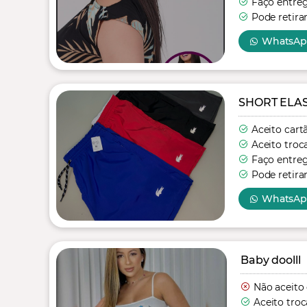
Faço entre
Pode retira
WhatsA
SHORT ELA
Aceito cart
Aceito troc
Faço entre
Pode retira
WhatsA
Baby doolll
Não aceito
Aceito troc