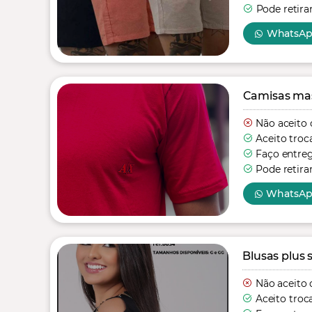
Pode retira
WhatsA
Camisas mas
Não aceito 
Aceito troc
Faço entre
Pode retira
WhatsA
Blusas plus s
Não aceito 
Aceito troc