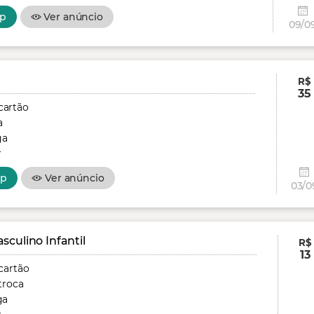
p
Ver anúncio
09/0
R$
35
cartão
a
ga
r
pp
Ver anúncio
03/0
culino Infantil
R$
13
cartão
troca
ga