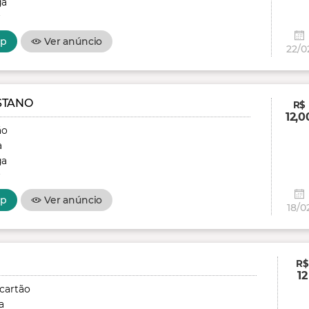
ga
r
pp
Ver anúncio
22/0
STANO
R$
12,0
ão
a
ga
r
pp
Ver anúncio
18/0
R$
12
 cartão
a