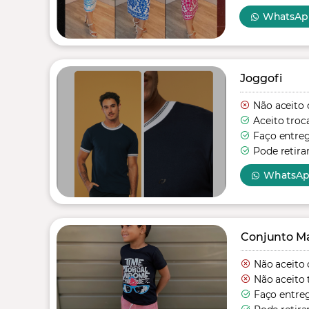
WhatsAp
Joggofi
Não aceito 
Aceito troc
Faço entre
Pode retira
WhatsA
Conjunto Mas
Não aceito 
Não aceito 
Faço entre