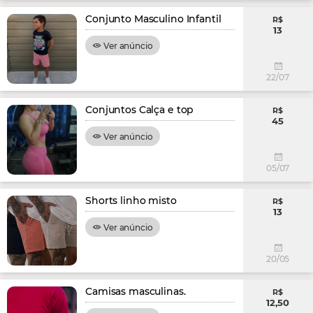
Conjunto Masculino Infantil
R$
13
Ver anúncio
22/07
Conjuntos Calça e top
R$
45
Ver anúncio
05/07
Shorts linho misto
R$
13
Ver anúncio
20/05
Camisas masculinas.
R$
12,50