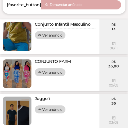
[favorite_button]
Denunciar anúncio
Conjunto Infantil Masculino
R$
13
Ver anúncio
06/11
CONJUNTO FARM
R$
35,00
Ver anúncio
09/09
Joggofi
R$
35
Ver anúncio
03/09