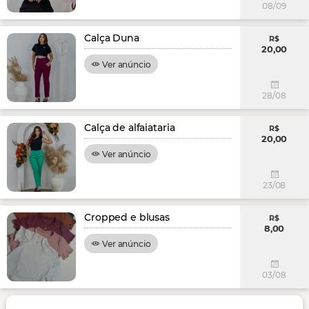
08/09
Calça Duna
R$
20,00
Ver anúncio
28/08
Calça de alfaiataria
R$
20,00
Ver anúncio
23/08
Cropped e blusas
R$
8,00
Ver anúncio
03/08