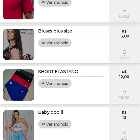
Ver anúncio
05/03
Blusas plus size
R$
13,00
Ver anúncio
22/02
SHORT ELASTANO
R$
12,00
Ver anúncio
18/02
Baby doolll
R$
12
Ver anúncio
12/01