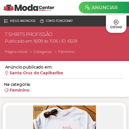
ANUNCIAR
MEUS ANÚNCIOS
COMO FUNCIONA?
ENTRAR
T SHIRTS PROFISSÃO
Publicado em 16/09 às 11:06 | ID. 6509
Página Inicial
Categorias
Feminino
Anúncio publicado em:
Santa Cruz do Capibaribe
Na categoria:
Feminino