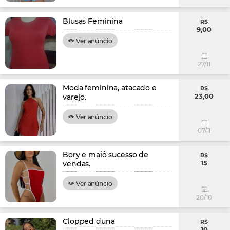
Blusas Feminina
R$
9,00
Ver anúncio
27/11
Moda feminina, atacado e
R$
23,00
varejo.
Ver anúncio
07/11
Bory e maiô sucesso de
R$
15
vendas.
Ver anúncio
20/10
Clopped duna
R$
10