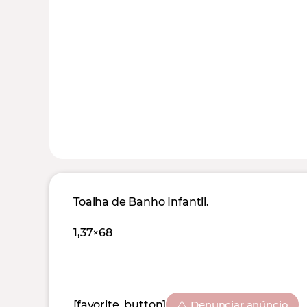
Toalha de Banho Infantil.
1,37×68
[favorite_button]
Denunciar anúncio