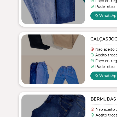
Faço entre
Pode retirar
WhatsAp
CALÇAS JO
Não aceito 
Aceito troc
Faço entre
Pode retirar
WhatsAp
BERMUDAS 
Não aceito 
Aceito troc