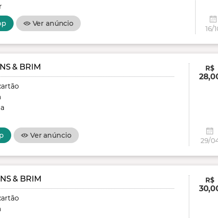
r
pp
Ver anúncio
16/1
NS & BRIM
R$
28,0
cartão
a
ga
p
Ver anúncio
29/0
NS & BRIM
R$
30,0
cartão
a