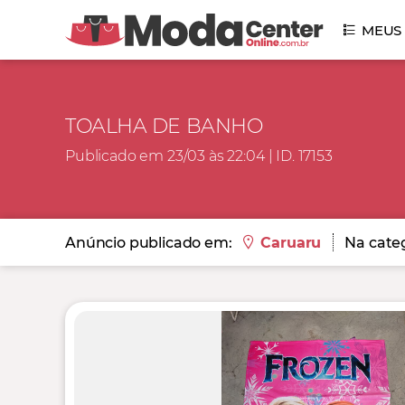
MEUS
TOALHA DE BANHO
Publicado em 23/03 às 22:04 | ID. 17153
Anúncio publicado em:
Caruaru
Na categ