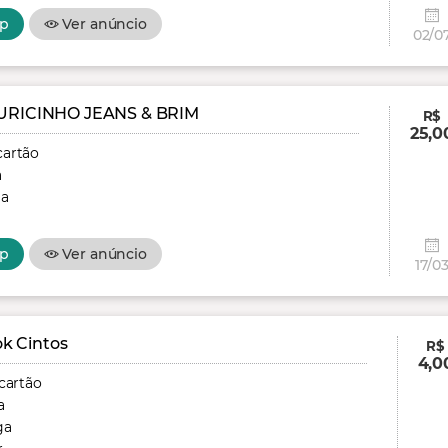
p
Ver anúncio
02/0
RICINHO JEANS & BRIM
R$
25,0
cartão
a
ga
p
Ver anúncio
17/0
k Cintos
R$
4,0
cartão
a
ga