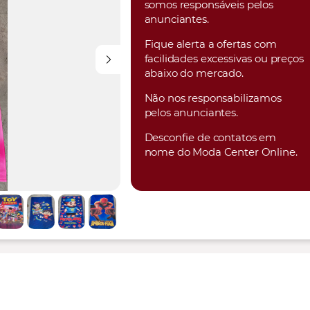
somos responsáveis pelos
anunciantes.
Fique alerta a ofertas com
facilidades excessivas ou preços
abaixo do mercado.
Não nos responsabilizamos
pelos anunciantes.
Desconfie de contatos em
nome do Moda Center Online.