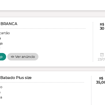
 BRANCA
R$
30
cartão
a
ga
r
pp
Ver anúncio
23/0
 Babado Plus size
R$
35,0
ão
a
ga