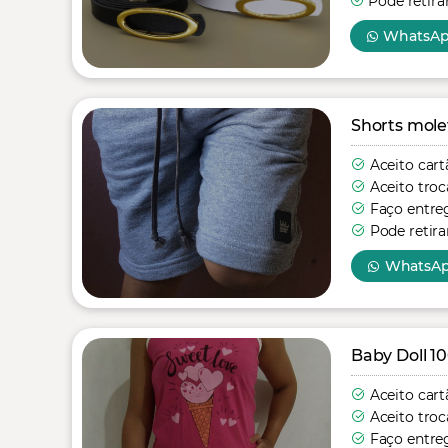
Pode retira
WhatsA
Shorts mole
Aceito cart
Aceito troc
Faço entre
Pode retira
WhatsA
Baby Doll 1
Aceito cart
Aceito troc
Faço entre