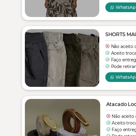
WhatsAp
SHORTS MAU
Não aceito 
Aceito troc
Faço entre
Pode retirar
WhatsAp
Atacado Loo
Não aceito 
Aceito troc
Faço entre