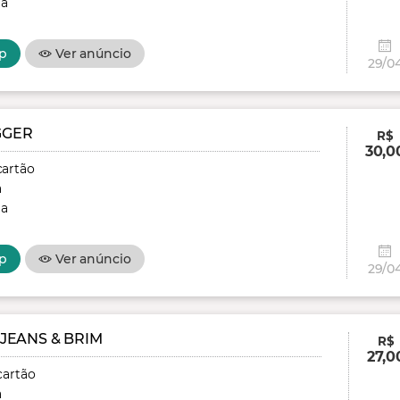
ga
p
Ver anúncio
29/0
GGER
R$
30,0
cartão
a
ga
p
Ver anúncio
29/0
JEANS & BRIM
R$
27,0
cartão
a