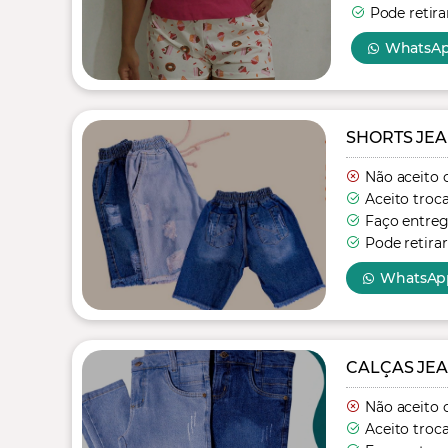
Pode retira
WhatsA
SHORTS JEA
Não aceito 
Aceito troc
Faço entre
Pode retirar
WhatsAp
CALÇAS JEA
Não aceito 
Aceito troc