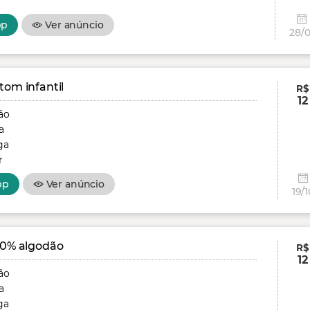
r
pp
Ver anúncio
28/0
tom infantil
R$
12
ão
a
ga
r
pp
Ver anúncio
19/1
00% algodão
R$
12
ão
a
ga