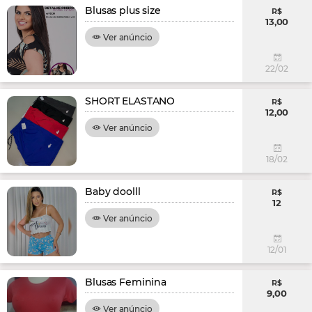
Blusas plus size
R$
13,00
Ver anúncio
22/02
SHORT ELASTANO
R$
12,00
Ver anúncio
18/02
Baby doolll
R$
12
Ver anúncio
12/01
Blusas Feminina
R$
9,00
Ver anúncio