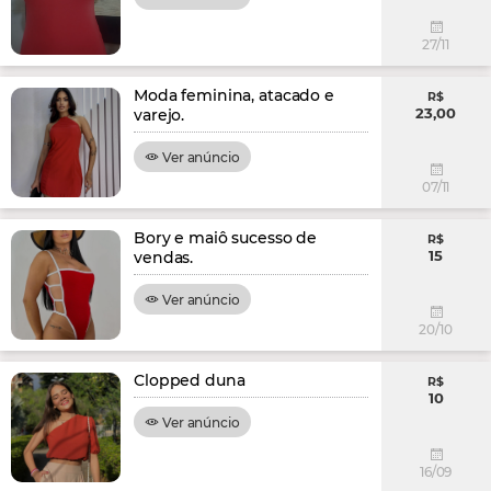
27/11
Moda feminina, atacado e
R$
23,00
varejo.
Ver anúncio
07/11
Bory e maiô sucesso de
R$
15
vendas.
Ver anúncio
20/10
Clopped duna
R$
10
Ver anúncio
16/09