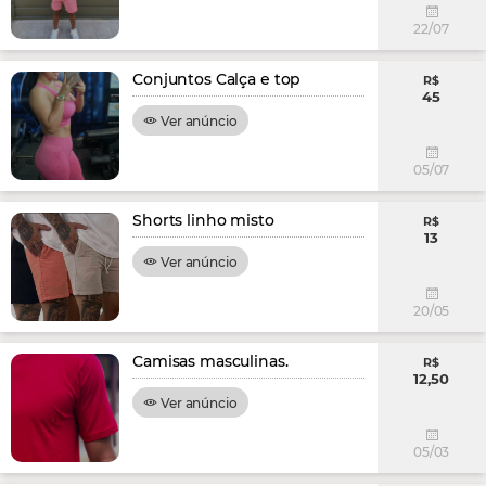
22/07
Conjuntos Calça e top
R$
45
Ver anúncio
05/07
Shorts linho misto
R$
13
Ver anúncio
20/05
Camisas masculinas.
R$
12,50
Ver anúncio
05/03