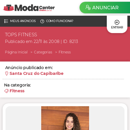
ANUNCIAR
MEUS ANÚNCIOS
COMO FUNCIONA?
ENTRAR
TOPS FITNESS
Publicado em 22/11 às 20:08 | ID. 8213
Página Inicial
Categorias
Fitness
Anúncio publicado em:
Santa Cruz do Capibaribe
Na categoria:
Fitness