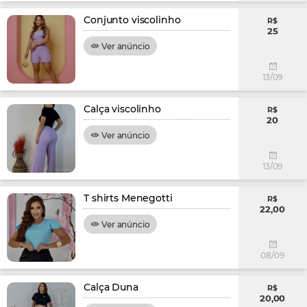
Conjunto viscolinho
R$
25
Ver anúncio
13/09
Calça viscolinho
R$
20
Ver anúncio
13/09
T shirts Menegotti
R$
22,00
Ver anúncio
08/09
Calça Duna
R$
20,00