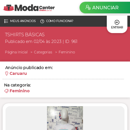
ANUNCIAR
MEUS ANÚNCIOS
COMO FUNCIONA?
ENTRAR
TSHIRTS BÁSICAS
Publicado em 02/04 às 20:23 | ID. 961
Página Inicial
Categorias
Feminino
Anúncio publicado em:
Caruaru
Na categoria:
Feminino