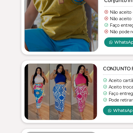
Conjunto In
Não aceito
Não aceito 
Faço entre
Não pode re
WhatsA
CONJUNTO 
Aceito cart
Aceito troc
Faço entre
Pode retirar
WhatsAp