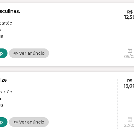
culinas.
R$
12,5
cartão
a
ga
r
pp
Ver anúncio
05/0
ize
R$
13,0
cartão
a
ga
r
pp
Ver anúncio
22/0