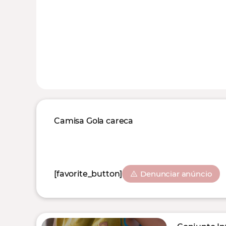
Camisa Gola careca
[favorite_button]
Denunciar anúncio