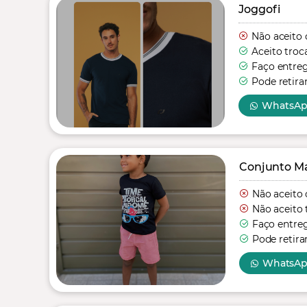
Joggofi
Não aceito 
Aceito troc
Faço entre
Pode retira
WhatsA
Conjunto Mas
Não aceito 
Não aceito 
Faço entre
Pode retira
WhatsA