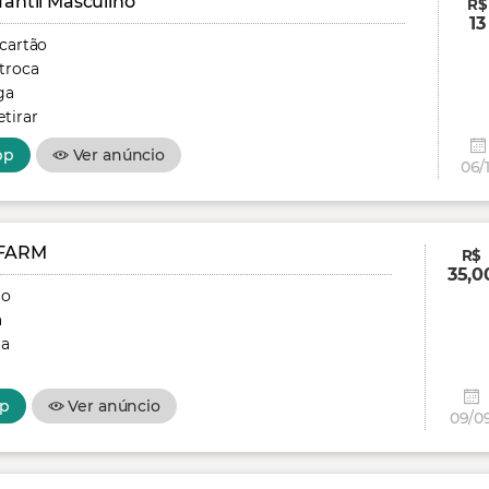
fantil Masculino
R$
13
 cartão
troca
ga
tirar
pp
Ver anúncio
06/1
FARM
R$
35,0
ão
a
ga
p
Ver anúncio
09/0