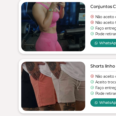
Conjuntos C
Não aceito 
Não aceito 
Faço entre
Pode retira
WhatsA
Shorts linho
Não aceito 
Aceito troc
Faço entre
Pode retira
WhatsA