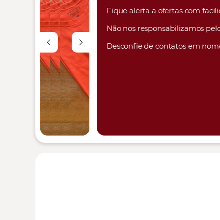
Fique alerta a ofertas com faci
Não nos responsabilizamos pelo
Desconfie de contatos em nom