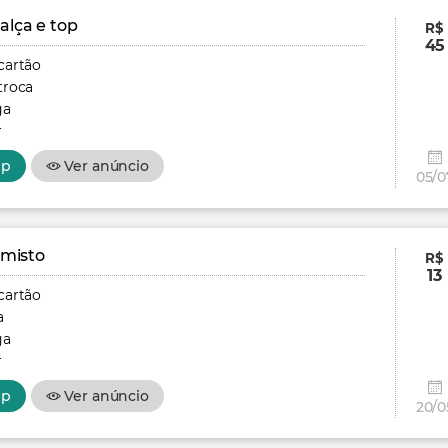
alça e top
R$
45
cartão
troca
ga
r
pp
Ver anúncio
05/0
 misto
R$
13
cartão
a
ga
r
pp
Ver anúncio
20/0