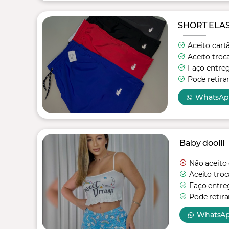
SHORT ELA
Aceito cart
Aceito troc
Faço entre
Pode retira
WhatsA
Baby doolll
Não aceito
Aceito troc
Faço entre
Pode retira
WhatsA