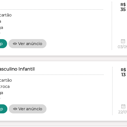
R$
35
cartão
a
ga
r
pp
Ver anúncio
03/0
culino Infantil
R$
13
cartão
troca
ga
r
pp
Ver anúncio
22/0