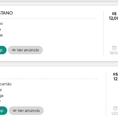
STANO
R$
12,0
ão
a
ga
r
pp
Ver anúncio
18/0
R$
12
 cartão
a
ga
r
pp
Ver anúncio
12/0