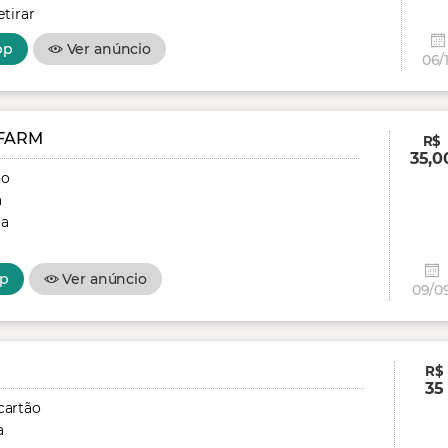
tirar
pp
Ver anúncio
06/1
FARM
R$
35,0
ão
a
ga
p
Ver anúncio
09/0
R$
35
cartão
a