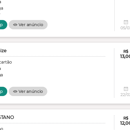
a
ga
r
pp
Ver anúncio
05/0
ize
R$
13,0
cartão
a
ga
r
pp
Ver anúncio
22/0
STANO
R$
12,0
ão