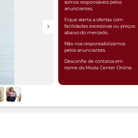
somos responsáveis pelos
anunciantes.
Fique alerta a ofertas com
facilidades excessivas ou preços
abaixo do mercado.
Não nos responsabilizamos
pelos anunciantes.
Desconfie de contatos em
nome do Moda Center Online.