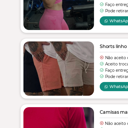
Faço entre
Pode retira
WhatsA
Shorts linho
Não aceito 
Aceito troc
Faço entre
Pode retira
WhatsA
Camisas mas
Não aceito 