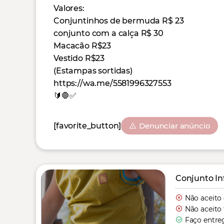
Valores:
Conjuntinhos de bermuda R$ 23
conjunto com a calça R$ 30
Macacão R$23
Vestido R$23
(Estampas sortidas)
https://wa.me/5581996327553
🔰🛑✅
[favorite_button]
Denunciar anúncio
Conjunto In
Não aceito
Não aceito 
Faço entre