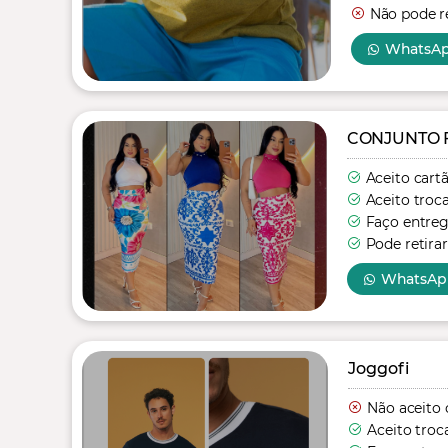
Não pode re
WhatsA
CONJUNTO 
Aceito cart
Aceito troc
Faço entre
Pode retirar
WhatsAp
Joggofi
Não aceito 
Aceito troc