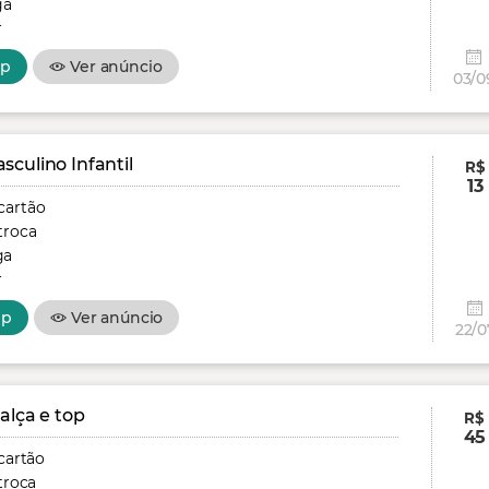
ga
r
pp
Ver anúncio
03/0
culino Infantil
R$
13
cartão
troca
ga
r
pp
Ver anúncio
22/0
alça e top
R$
45
cartão
troca