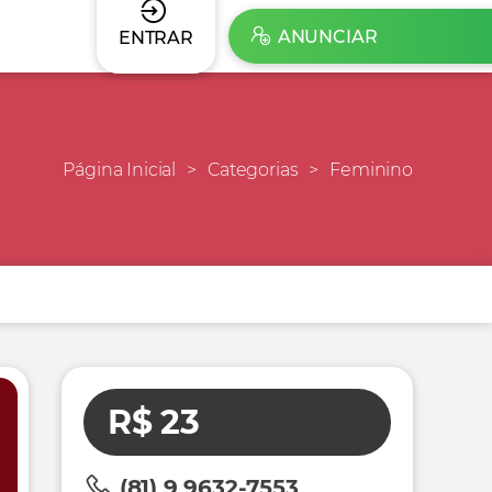
ANUNCIAR
ENTRAR
Página Inicial
Categorias
Feminino
R$ 23
(81) 9 9632-7553