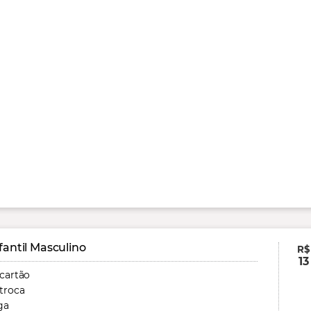
fantil Masculino
R$
13
 cartão
troca
ga