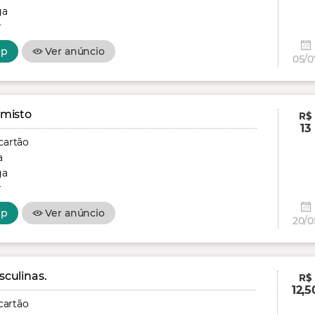
ga
r
pp
Ver anúncio
05/0
 misto
R$
13
cartão
a
ga
r
pp
Ver anúncio
20/0
culinas.
R$
12,5
cartão