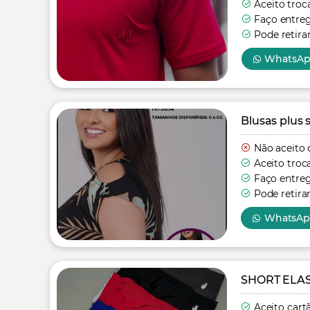
Aceito troc
Faço entre
Pode retira
WhatsA
Blusas plus s
Não aceito 
Aceito troc
Faço entre
Pode retira
WhatsA
SHORT ELA
Aceito cart