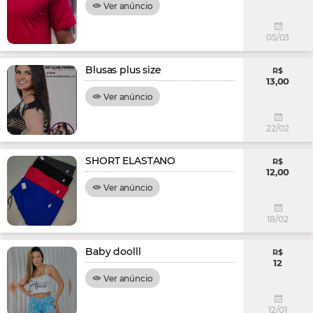
Ver anúncio
05/03
Blusas plus size
R$
13,00
Ver anúncio
22/02
SHORT ELASTANO
R$
12,00
Ver anúncio
18/02
Baby doolll
R$
12
Ver anúncio
12/01