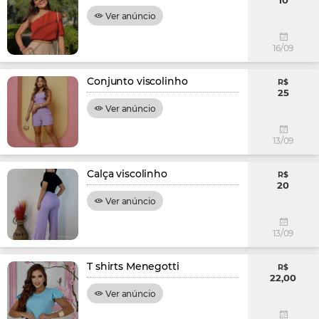
10
Ver anúncio
16/09
Conjunto viscolinho
R$
25
Ver anúncio
13/09
Calça viscolinho
R$
20
Ver anúncio
13/09
T shirts Menegotti
R$
22,00
Ver anúncio