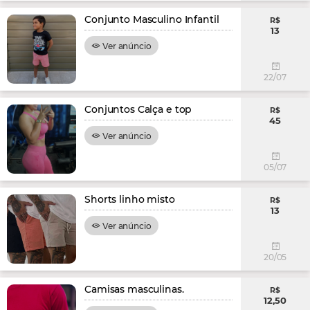
Conjunto Masculino Infantil
R$
13
Ver anúncio
22/07
Conjuntos Calça e top
R$
45
Ver anúncio
05/07
Shorts linho misto
R$
13
Ver anúncio
20/05
Camisas masculinas.
R$
12,50