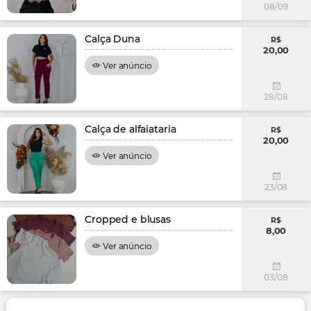
08/09
Calça Duna
R$
20,00
Ver anúncio
28/08
Calça de alfaiataria
R$
20,00
Ver anúncio
23/08
Cropped e blusas
R$
8,00
Ver anúncio
03/08