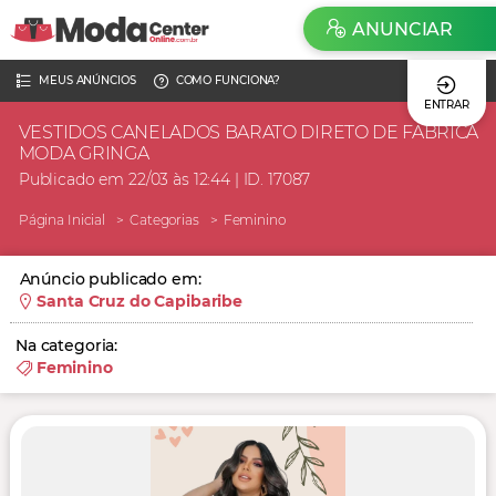
ANUNCIAR
MEUS ANÚNCIOS
COMO FUNCIONA?
ENTRAR
VESTIDOS CANELADOS BARATO DIRETO DE FABRICA
MODA GRINGA
Publicado em 22/03 às 12:44 | ID. 17087
Página Inicial
Categorias
Feminino
Anúncio publicado em:
Santa Cruz do Capibaribe
Na categoria:
Feminino