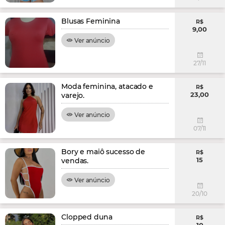
Blusas Feminina
R$
9,00
Ver anúncio
27/11
Moda feminina, atacado e
R$
23,00
varejo.
Ver anúncio
07/11
Bory e maiô sucesso de
R$
15
vendas.
Ver anúncio
20/10
Clopped duna
R$