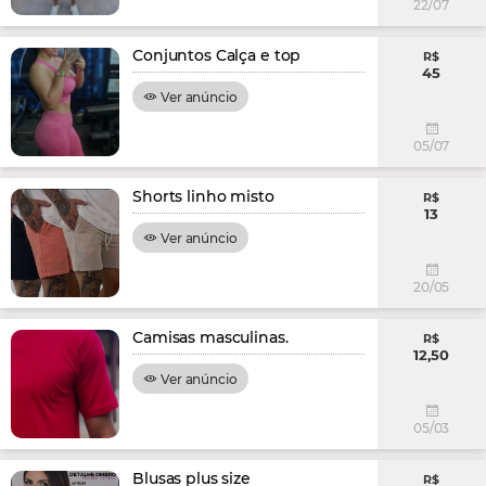
22/07
Conjuntos Calça e top
R$
45
Ver anúncio
05/07
Shorts linho misto
R$
13
Ver anúncio
20/05
Camisas masculinas.
R$
12,50
Ver anúncio
05/03
Blusas plus size
R$