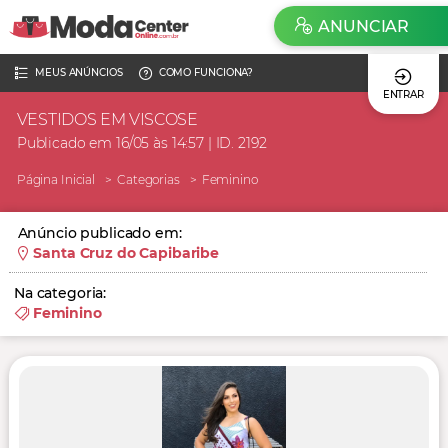
ANUNCIAR
MEUS ANÚNCIOS
COMO FUNCIONA?
ENTRAR
VESTIDOS EM VISCOSE
Publicado em 16/05 às 14:57 | ID. 2192
Página Inicial
Categorias
Feminino
Anúncio publicado em:
Santa Cruz do Capibaribe
Na categoria:
Feminino