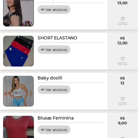
13,00
Ver anúncio
22/02
SHORT ELASTANO
R$
12,00
Ver anúncio
18/02
Baby doolll
R$
12
Ver anúncio
12/01
Blusas Feminina
R$
9,00
Ver anúncio