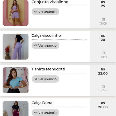
Conjunto viscolinho
R$
25
Ver anúncio
13/09
Calça viscolinho
R$
20
Ver anúncio
13/09
T shirts Menegotti
R$
22,00
Ver anúncio
08/09
Calça Duna
R$
20,00
Ver anúncio