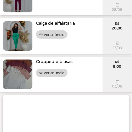
28/08
Calça de alfaiataria
R$
20,00
Ver anúncio
23/08
Cropped e blusas
R$
8,00
Ver anúncio
03/08