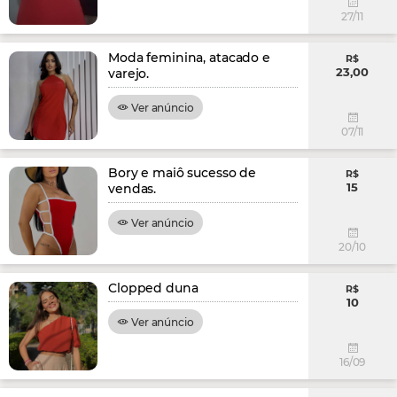
27/11
Moda feminina, atacado e
R$
23,00
varejo.
Ver anúncio
07/11
Bory e maiô sucesso de
R$
15
vendas.
Ver anúncio
20/10
Clopped duna
R$
10
Ver anúncio
16/09