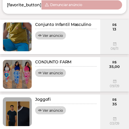
[favorite_button]
Denunciar anúncio
Conjunto Infantil Masculino
R$
13
Ver anúncio
06/11
CONJUNTO FARM
R$
35,00
Ver anúncio
09/09
Joggofi
R$
35
Ver anúncio
03/09