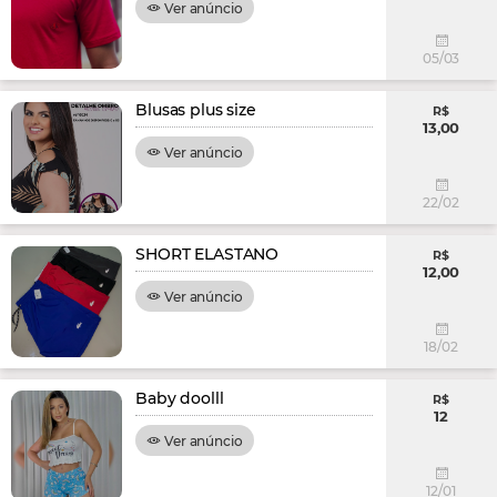
Ver anúncio
05/03
Blusas plus size
R$
13,00
Ver anúncio
22/02
SHORT ELASTANO
R$
12,00
Ver anúncio
18/02
Baby doolll
R$
12
Ver anúncio
12/01