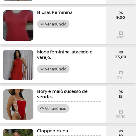
Blusas Feminina
R$
9,00
Ver anúncio
27/11
Moda feminina, atacado e
R$
23,00
varejo.
Ver anúncio
07/11
Bory e maiô sucesso de
R$
15
vendas.
Ver anúncio
20/10
Clopped duna
R$
10