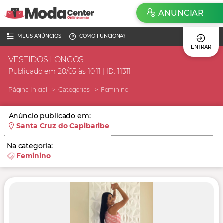
ANUNCIAR
MEUS ANÚNCIOS
COMO FUNCIONA?
ENTRAR
VESTIDOS LONGOS
Publicado em 20/05 às 10:11 | ID. 11311
Página Inicial
Categorias
Feminino
Anúncio publicado em:
Santa Cruz do Capibaribe
Na categoria:
Feminino