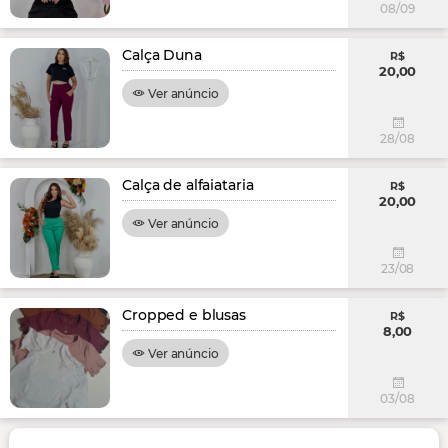
08/09
Calça Duna
R$
20,00
Ver anúncio
28/08
Calça de alfaiataria
R$
20,00
Ver anúncio
23/08
Cropped e blusas
R$
8,00
Ver anúncio
03/08