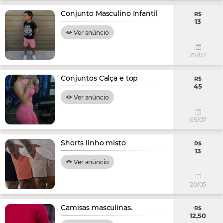
Conjunto Masculino Infantil
R$
13
Ver anúncio
22/07
Conjuntos Calça e top
R$
45
Ver anúncio
05/07
Shorts linho misto
R$
13
Ver anúncio
20/05
Camisas masculinas.
R$
12,50