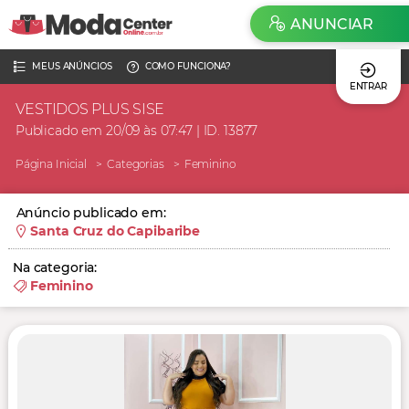
ANUNCIAR
MEUS ANÚNCIOS
COMO FUNCIONA?
ENTRAR
VESTIDOS PLUS SISE
Publicado em 20/09 às 07:47 | ID. 13877
Página Inicial
Categorias
Feminino
Anúncio publicado em:
Santa Cruz do Capibaribe
Na categoria:
Feminino