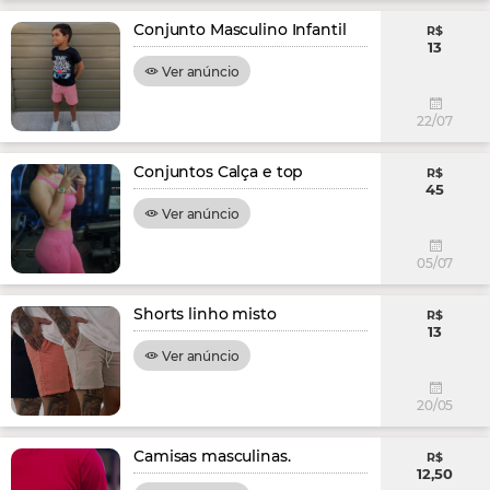
Conjunto Masculino Infantil
R$
13
Ver anúncio
22/07
Conjuntos Calça e top
R$
45
Ver anúncio
05/07
Shorts linho misto
R$
13
Ver anúncio
20/05
Camisas masculinas.
R$
12,50