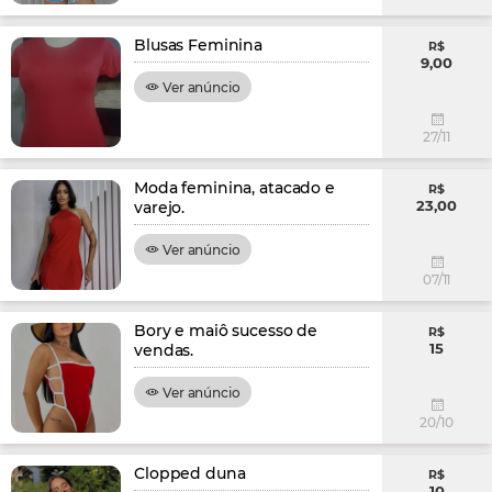
Blusas Feminina
R$
9,00
Ver anúncio
27/11
Moda feminina, atacado e
R$
23,00
varejo.
Ver anúncio
07/11
Bory e maiô sucesso de
R$
15
vendas.
Ver anúncio
20/10
Clopped duna
R$
10