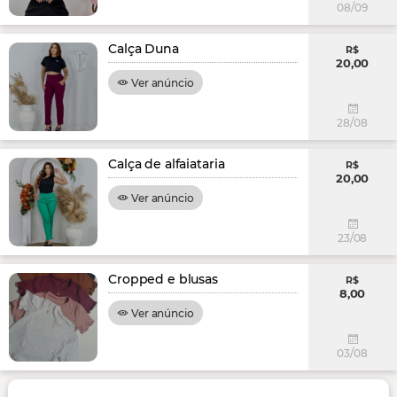
08/09
Calça Duna
R$
20,00
Ver anúncio
28/08
Calça de alfaiataria
R$
20,00
Ver anúncio
23/08
Cropped e blusas
R$
8,00
Ver anúncio
03/08