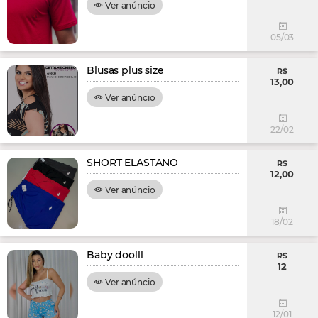
Ver anúncio
05/03
Blusas plus size
R$
13,00
Ver anúncio
22/02
SHORT ELASTANO
R$
12,00
Ver anúncio
18/02
Baby doolll
R$
12
Ver anúncio
12/01