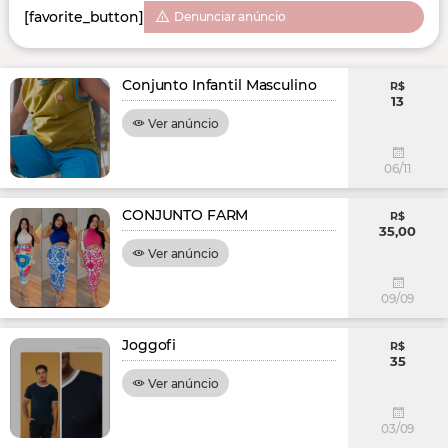
[favorite_button]
Denunciar anúncio
Conjunto Infantil Masculino
R$
13
Ver anúncio
06/11
CONJUNTO FARM
R$
35,00
Ver anúncio
09/09
Joggofi
R$
35
Ver anúncio
03/09