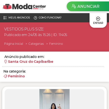
ANUNCIAR
MEUS ANÚNCIOS
COMO FUNCIONA?
ENTRAR
VESTIDOS PLUS SIZE
Publicado em 24/05 às 15:26 | ID. 11405
Página Inicial
Categorias
Feminino
Anúncio publicado em:
Santa Cruz do Capibaribe
Na categoria:
Feminino