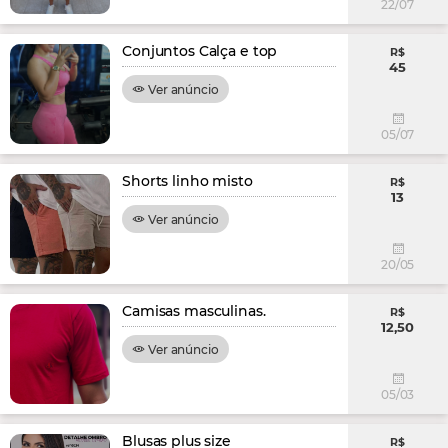
22/07
Conjuntos Calça e top
R$
45
Ver anúncio
05/07
Shorts linho misto
R$
13
Ver anúncio
20/05
Camisas masculinas.
R$
12,50
Ver anúncio
05/03
Blusas plus size
R$