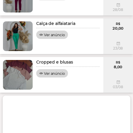
28/08
Calça de alfaiataria
R$
20,00
Ver anúncio
23/08
Cropped e blusas
R$
8,00
Ver anúncio
03/08