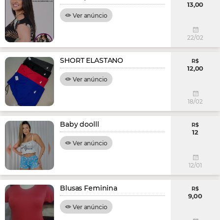
13,00
Ver anúncio
22/02
SHORT ELASTANO
R$
12,00
Ver anúncio
18/02
Baby doolll
R$
12
Ver anúncio
12/01
Blusas Feminina
R$
9,00
Ver anúncio