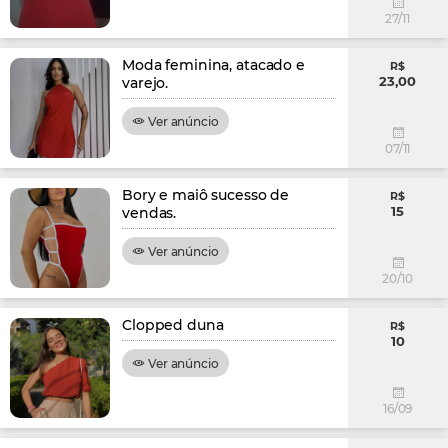
27/11
Moda feminina, atacado e
R$
23,00
varejo.
Ver anúncio
07/11
Bory e maiô sucesso de
R$
15
vendas.
Ver anúncio
20/10
Clopped duna
R$
10
Ver anúncio
16/09