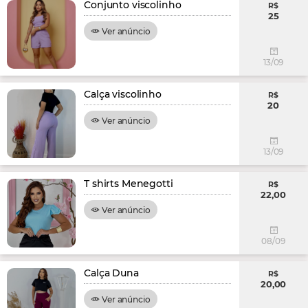
Conjunto viscolinho
R$
25
Ver anúncio
13/09
Calça viscolinho
R$
20
Ver anúncio
13/09
T shirts Menegotti
R$
22,00
Ver anúncio
08/09
Calça Duna
R$
20,00
Ver anúncio