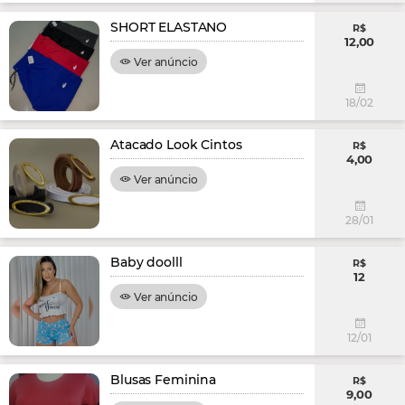
SHORT ELASTANO
R$
12,00
Ver anúncio
18/02
Atacado Look Cintos
R$
4,00
Ver anúncio
28/01
Baby doolll
R$
12
Ver anúncio
12/01
Blusas Feminina
R$
9,00