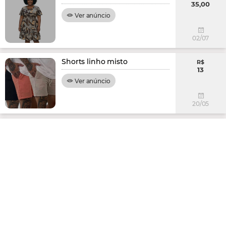
35,00
Ver anúncio
02/07
Shorts linho misto
R$
13
Ver anúncio
20/05