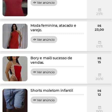
Ver anúncio
27/11
Moda feminina, atacado e
R$
23,00
varejo.
Ver anúncio
07/11
Bory e maiô sucesso de
R$
15
vendas.
Ver anúncio
20/10
Shorts moletom infantil
R$
12
Ver anúncio
19/10