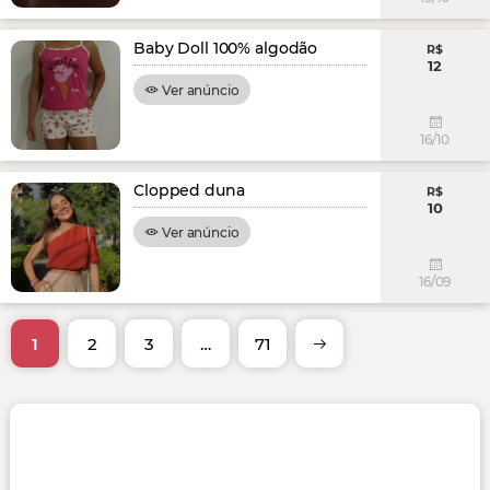
Baby Doll 100% algodão
R$
12
Ver anúncio
16/10
Clopped duna
R$
10
Ver anúncio
16/09
1
2
3
…
71