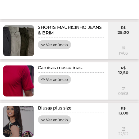
SHORTS MAURICINHO JEANS
R$
25,00
& BRIM
Ver anúncio
17/03
Camisas masculinas.
R$
12,50
Ver anúncio
05/03
Blusas plus size
R$
13,00
Ver anúncio
22/02