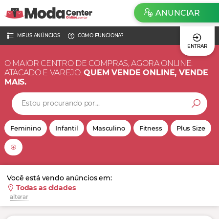
ANUNCIAR
MEUS ANÚNCIOS
COMO FUNCIONA?
ENTRAR
O MAIOR CENTRO DE COMPRAS, AGORA ONLINE.
ATACADO E VAREJO.
QUEM VENDE ONLINE, VENDE
MAIS.
Feminino
Infantil
Masculino
Fitness
Plus Size
Você está vendo anúncios em:
Todas as cidades
alterar