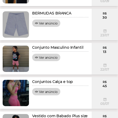
03/09
BERMUDAS BRANCA
R$
30
Ver anúncio
23/07
Conjunto Masculino Infantil
R$
13
Ver anúncio
22/07
Conjuntos Calça e top
R$
45
Ver anúncio
05/07
Vestido com Babado Plus size
R$