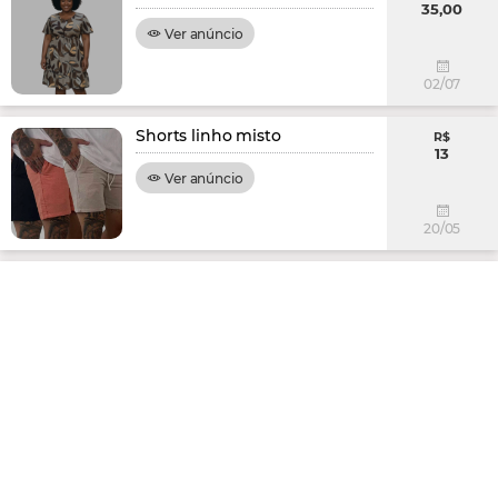
35,00
Ver anúncio
02/07
Shorts linho misto
R$
13
Ver anúncio
20/05