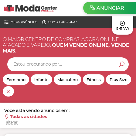
ANUNCIAR
MEUS ANÚNCIOS
COMO FUNCIONA?
ENTRAR
O MAIOR CENTRO DE COMPRAS, AGORA ONLINE.
ATACADO E VAREJO.
QUEM VENDE ONLINE, VENDE
MAIS.
Feminino
Infantil
Masculino
Fitness
Plus Size
Você está vendo anúncios em:
Todas as cidades
alterar