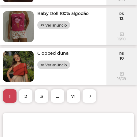
Baby Doll 100% algodão
R$
12
Ver anúncio
16/10
Clopped duna
R$
10
Ver anúncio
16/09
1
2
3
…
71