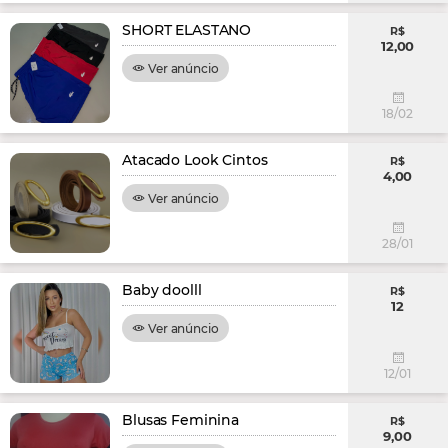
SHORT ELASTANO
R$
12,00
Ver anúncio
18/02
Atacado Look Cintos
R$
4,00
Ver anúncio
28/01
Baby doolll
R$
12
Ver anúncio
12/01
Blusas Feminina
R$
9,00