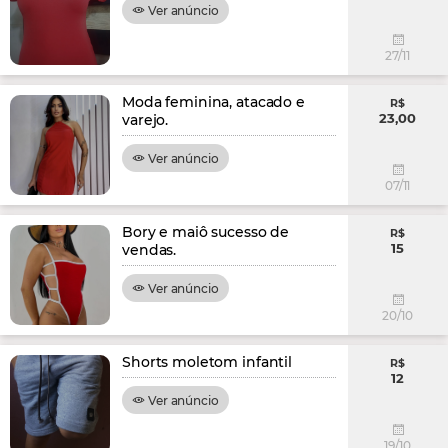
Ver anúncio
27/11
Moda feminina, atacado e
R$
23,00
varejo.
Ver anúncio
07/11
Bory e maiô sucesso de
R$
15
vendas.
Ver anúncio
20/10
Shorts moletom infantil
R$
12
Ver anúncio
19/10