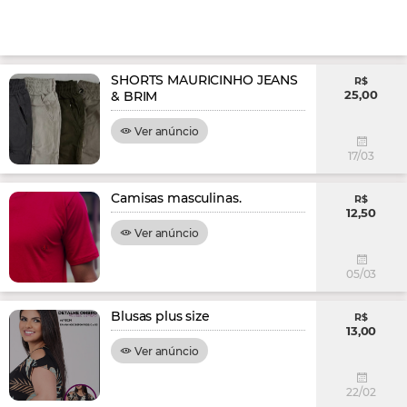
SHORTS MAURICINHO JEANS
R$
25,00
& BRIM
Ver anúncio
17/03
Camisas masculinas.
R$
12,50
Ver anúncio
05/03
Blusas plus size
R$
13,00
Ver anúncio
22/02