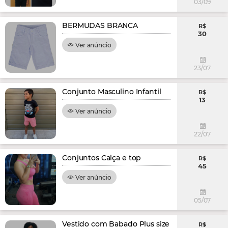
03/09
BERMUDAS BRANCA
R$
30
Ver anúncio
23/07
Conjunto Masculino Infantil
R$
13
Ver anúncio
22/07
Conjuntos Calça e top
R$
45
Ver anúncio
05/07
Vestido com Babado Plus size
R$