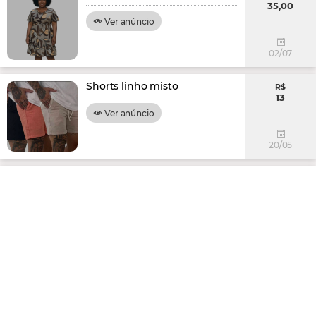
35,00
Ver anúncio
02/07
Shorts linho misto
R$
13
Ver anúncio
20/05