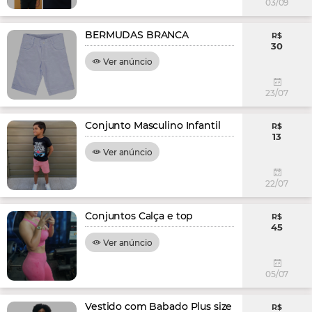
03/09
BERMUDAS BRANCA
R$
30
Ver anúncio
23/07
Conjunto Masculino Infantil
R$
13
Ver anúncio
22/07
Conjuntos Calça e top
R$
45
Ver anúncio
05/07
Vestido com Babado Plus size
R$