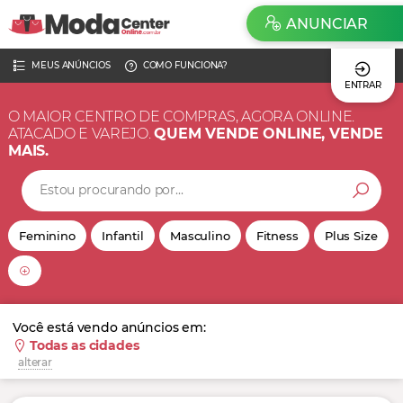
ANUNCIAR
MEUS ANÚNCIOS
COMO FUNCIONA?
ENTRAR
O MAIOR CENTRO DE COMPRAS, AGORA ONLINE.
ATACADO E VAREJO.
QUEM VENDE ONLINE, VENDE
MAIS.
Feminino
Infantil
Masculino
Fitness
Plus Size
Você está vendo anúncios em:
Todas as cidades
alterar