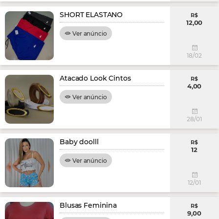
SHORT ELASTANO
R$
12,00
Ver anúncio
18/02
Atacado Look Cintos
R$
4,00
Ver anúncio
28/01
Baby doolll
R$
12
Ver anúncio
12/01
Blusas Feminina
R$
9,00