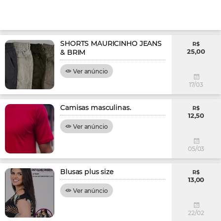
SHORTS MAURICINHO JEANS
R$
25,00
& BRIM
Ver anúncio
17/03
Camisas masculinas.
R$
12,50
Ver anúncio
05/03
Blusas plus size
R$
13,00
Ver anúncio
22/02