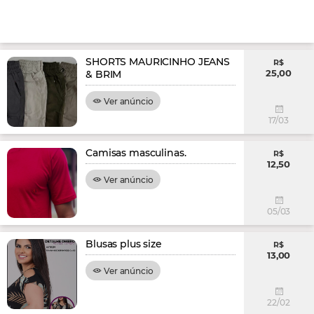
SHORTS MAURICINHO JEANS
R$
25,00
& BRIM
Ver anúncio
17/03
Camisas masculinas.
R$
12,50
Ver anúncio
05/03
Blusas plus size
R$
13,00
Ver anúncio
22/02