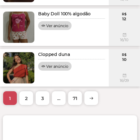
Baby Doll 100% algodão
R$
12
Ver anúncio
16/10
Clopped duna
R$
10
Ver anúncio
16/09
1
2
3
…
71