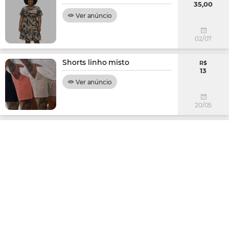
35,00
Ver anúncio
02/07
Shorts linho misto
R$
13
Ver anúncio
20/05