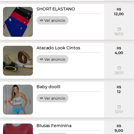
SHORT ELASTANO
R$
12,00
Ver anúncio
18/02
Atacado Look Cintos
R$
4,00
Ver anúncio
28/01
Baby doolll
R$
12
Ver anúncio
12/01
Blusas Feminina
R$
9,00