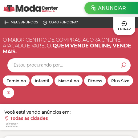
ANUNCIAR
MEUS ANÚNCIOS
COMO FUNCIONA?
ENTRAR
O MAIOR CENTRO DE COMPRAS, AGORA ONLINE.
ATACADO E VAREJO.
QUEM VENDE ONLINE, VENDE
MAIS.
Feminino
Infantil
Masculino
Fitness
Plus Size
Você está vendo anúncios em:
Todas as cidades
alterar