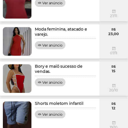
Ver anúncio
27/11
Moda feminina, atacado e
R$
23,00
varejo.
Ver anúncio
07/11
Bory e maiô sucesso de
R$
15
vendas.
Ver anúncio
20/10
Shorts moletom infantil
R$
12
Ver anúncio
19/10