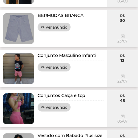
03/09
BERMUDAS BRANCA
R$
30
Ver anúncio
23/07
Conjunto Masculino Infantil
R$
13
Ver anúncio
22/07
Conjuntos Calça e top
R$
45
Ver anúncio
05/07
Vestido com Babado Plus size
R$