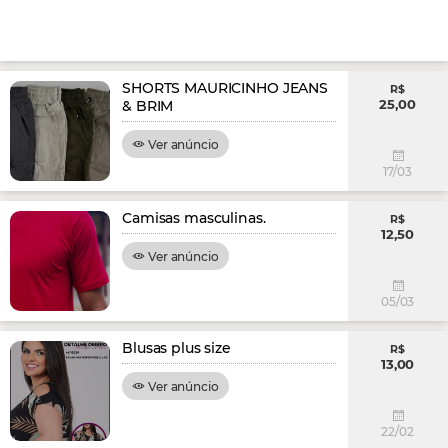
SHORTS MAURICINHO JEANS
R$
25,00
& BRIM
Ver anúncio
17/03
Camisas masculinas.
R$
12,50
Ver anúncio
05/03
Blusas plus size
R$
13,00
Ver anúncio
22/02