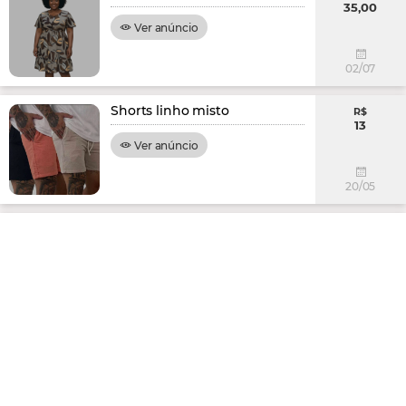
35,00
Ver anúncio
02/07
Shorts linho misto
R$
13
Ver anúncio
20/05