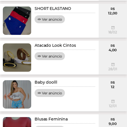
SHORT ELASTANO
R$
12,00
Ver anúncio
18/02
Atacado Look Cintos
R$
4,00
Ver anúncio
28/01
Baby doolll
R$
12
Ver anúncio
12/01
Blusas Feminina
R$
9,00