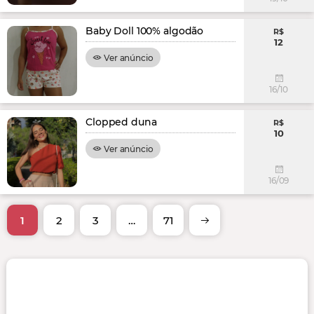
Baby Doll 100% algodão
R$
12
Ver anúncio
16/10
Clopped duna
R$
10
Ver anúncio
16/09
1
2
3
…
71