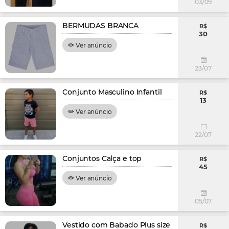
03/09
BERMUDAS BRANCA
R$
30
Ver anúncio
23/07
Conjunto Masculino Infantil
R$
13
Ver anúncio
22/07
Conjuntos Calça e top
R$
45
Ver anúncio
05/07
Vestido com Babado Plus size
R$