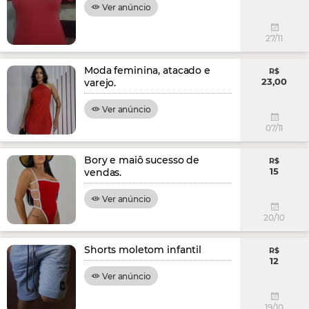
Ver anúncio
27/11
Moda feminina, atacado e
R$
23,00
varejo.
Ver anúncio
07/11
Bory e maiô sucesso de
R$
15
vendas.
Ver anúncio
20/10
Shorts moletom infantil
R$
12
Ver anúncio
19/10