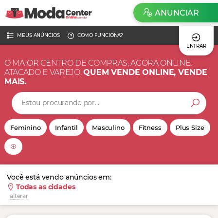
ANUNCIAR
MEUS ANÚNCIOS
COMO FUNCIONA?
ENTRAR
O MAIOR CENTRO DE COMPRAS, AGORA ONLINE.
ATACADO E VAREJO.
QUEM VENDE ONLINE, VENDE
MAIS.
Feminino
Infantil
Masculino
Fitness
Plus Size
Você está vendo anúncios em:
Todas as cidades
alterar