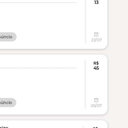
13
núncio
22/07
R$
45
núncio
05/07