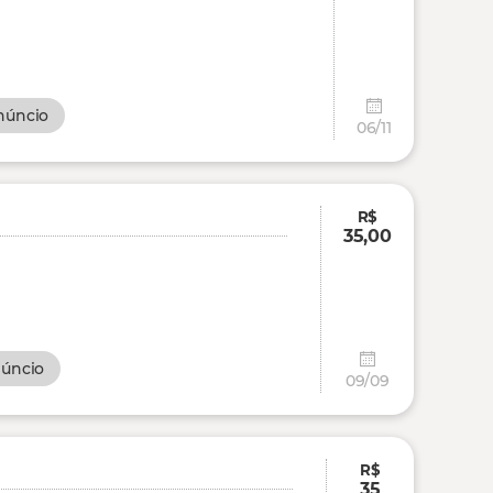
núncio
06/11
R$
35,00
núncio
09/09
R$
35