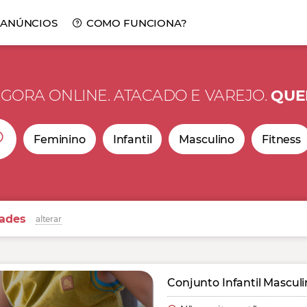
 ANÚNCIOS
COMO FUNCIONA?
GORA ONLINE. ATACADO E VAREJO.
QUE
Feminino
Infantil
Masculino
Fitness
dades
alterar
Conjunto Infantil Mascul