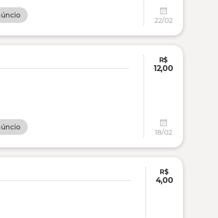
núncio
22/02
R$
12,00
núncio
18/02
R$
4,00