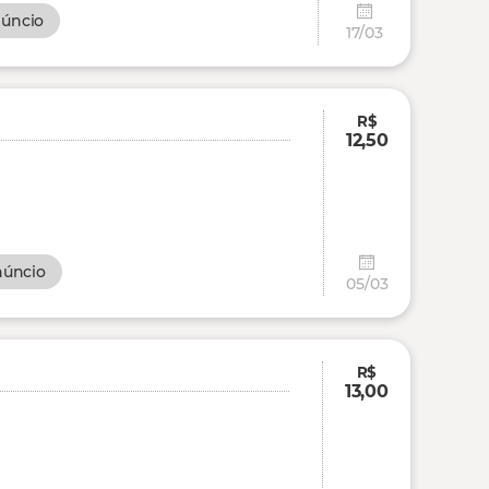
núncio
17/03
R$
12,50
núncio
05/03
R$
13,00