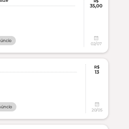
size
R$
35,00
núncio
02/07
R$
13
núncio
20/05