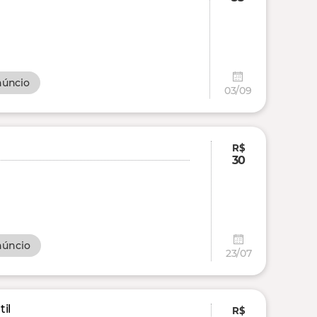
núncio
03/09
R$
30
núncio
23/07
il
R$