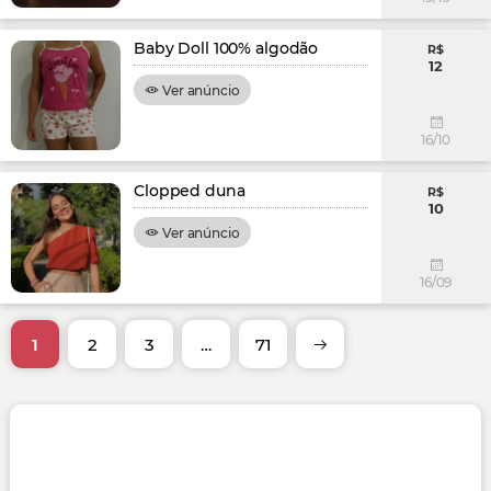
Baby Doll 100% algodão
R$
12
Ver anúncio
16/10
Clopped duna
R$
10
Ver anúncio
16/09
1
2
3
…
71