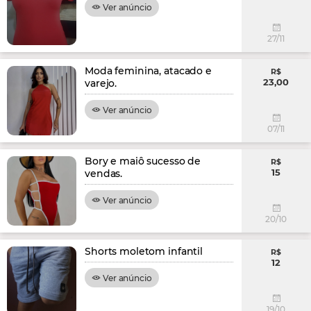
Ver anúncio
27/11
Moda feminina, atacado e
R$
23,00
varejo.
Ver anúncio
07/11
Bory e maiô sucesso de
R$
15
vendas.
Ver anúncio
20/10
Shorts moletom infantil
R$
12
Ver anúncio
19/10