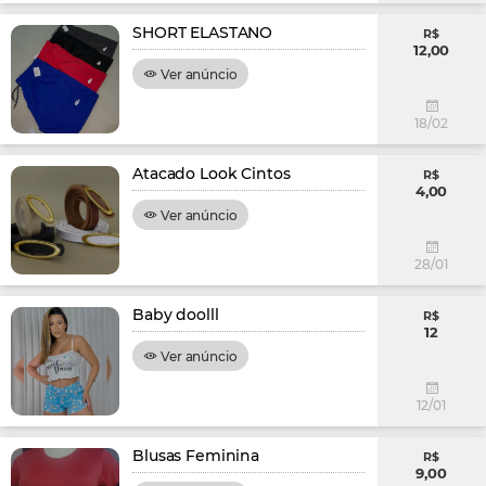
SHORT ELASTANO
R$
12,00
Ver anúncio
18/02
Atacado Look Cintos
R$
4,00
Ver anúncio
28/01
Baby doolll
R$
12
Ver anúncio
12/01
Blusas Feminina
R$
9,00