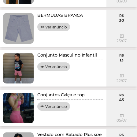
03/09
BERMUDAS BRANCA
R$
30
Ver anúncio
23/07
Conjunto Masculino Infantil
R$
13
Ver anúncio
22/07
Conjuntos Calça e top
R$
45
Ver anúncio
05/07
Vestido com Babado Plus size
R$