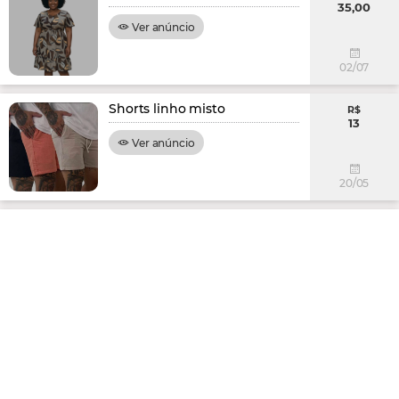
35,00
Ver anúncio
02/07
Shorts linho misto
R$
13
Ver anúncio
20/05