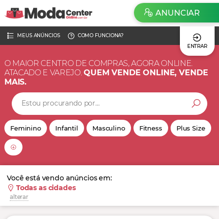
ANUNCIAR
MEUS ANÚNCIOS
COMO FUNCIONA?
ENTRAR
O MAIOR CENTRO DE COMPRAS, AGORA ONLINE.
ATACADO E VAREJO.
QUEM VENDE ONLINE, VENDE
MAIS.
Feminino
Infantil
Masculino
Fitness
Plus Size
Você está vendo anúncios em:
Todas as cidades
alterar