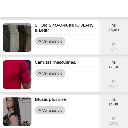
SHORTS MAURICINHO JEANS
R$
25,00
& BRIM
Ver anúncio
17/03
Camisas masculinas.
R$
12,50
Ver anúncio
05/03
Blusas plus size
R$
13,00
Ver anúncio
22/02