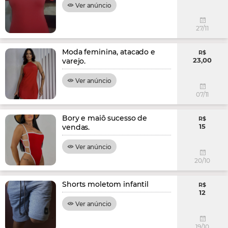
Ver anúncio
27/11
Moda feminina, atacado e
R$
23,00
varejo.
Ver anúncio
07/11
Bory e maiô sucesso de
R$
15
vendas.
Ver anúncio
20/10
Shorts moletom infantil
R$
12
Ver anúncio
19/10