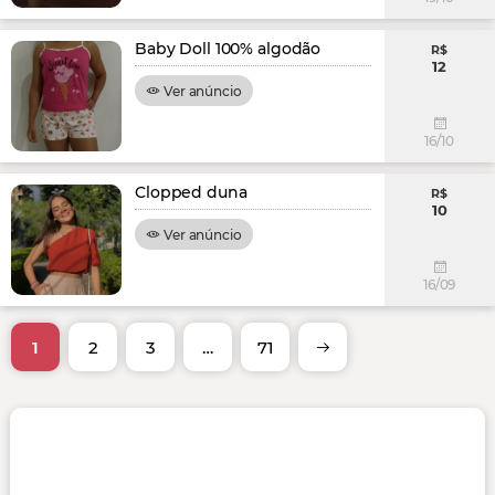
Baby Doll 100% algodão
R$
12
Ver anúncio
16/10
Clopped duna
R$
10
Ver anúncio
16/09
1
2
3
…
71