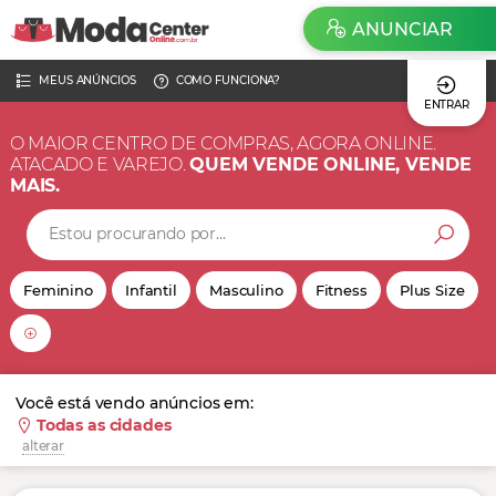
ANUNCIAR
MEUS ANÚNCIOS
COMO FUNCIONA?
ENTRAR
O MAIOR CENTRO DE COMPRAS, AGORA ONLINE.
ATACADO E VAREJO.
QUEM VENDE ONLINE, VENDE
MAIS.
Feminino
Infantil
Masculino
Fitness
Plus Size
Você está vendo anúncios em:
Todas as cidades
alterar