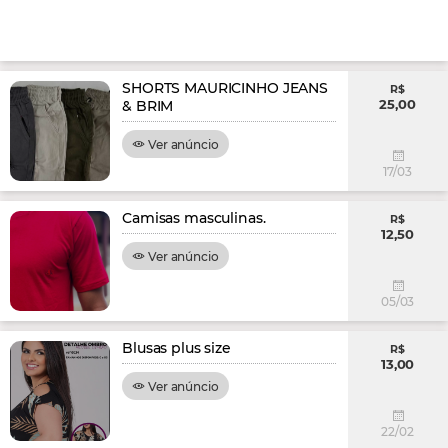
SHORTS MAURICINHO JEANS
R$
25,00
& BRIM
Ver anúncio
17/03
Camisas masculinas.
R$
12,50
Ver anúncio
05/03
Blusas plus size
R$
13,00
Ver anúncio
22/02