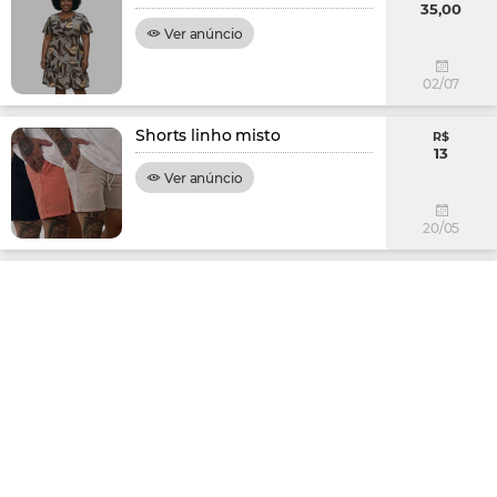
35,00
Ver anúncio
02/07
Shorts linho misto
R$
13
Ver anúncio
20/05