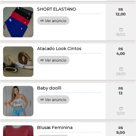
SHORT ELASTANO
R$
12,00
Ver anúncio
18/02
Atacado Look Cintos
R$
4,00
Ver anúncio
28/01
Baby doolll
R$
12
Ver anúncio
12/01
Blusas Feminina
R$
9,00