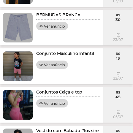
03/09
BERMUDAS BRANCA
R$
30
Ver anúncio
23/07
Conjunto Masculino Infantil
R$
13
Ver anúncio
22/07
Conjuntos Calça e top
R$
45
Ver anúncio
05/07
Vestido com Babado Plus size
R$