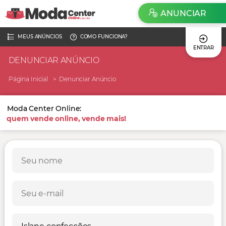
ANUNCIAR
MEUS ANÚNCIOS
COMO FUNCIONA?
ENTRAR
DENUNCIAR ANÚNCIO
Página Inicial
Denunciar Anúncio
Moda Center Online:
quem vende online, vende mais!