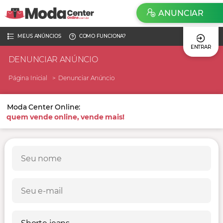
ANUNCIAR
MEUS ANÚNCIOS
COMO FUNCIONA?
ENTRAR
DENUNCIAR ANÚNCIO
Página Inicial
Denunciar Anúncio
Moda Center Online:
quem vende online, vende mais!