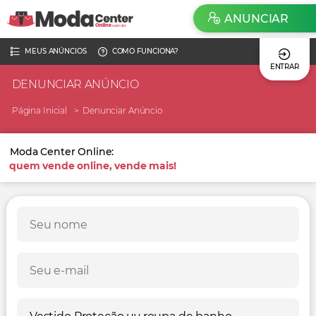
ANUNCIAR
MEUS ANÚNCIOS
COMO FUNCIONA?
ENTRAR
DENUNCIAR ANÚNCIO
Página Inicial
Denunciar Anúncio
Moda Center Online:
quem vende online, vende mais!