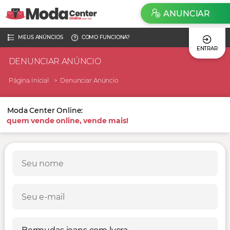
ANUNCIAR
MEUS ANÚNCIOS
COMO FUNCIONA?
ENTRAR
DENUNCIAR ANÚNCIO
Página Inicial
Denunciar Anúncio
Moda Center Online:
quem vende online, vende mais!