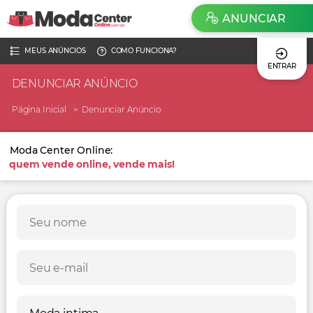
ANUNCIAR
MEUS ANÚNCIOS
COMO FUNCIONA?
ENTRAR
DENUNCIAR ANÚNCIO
Página Inicial
Denunciar Anúncio
Moda Center Online:
quem vende online, vende mais!